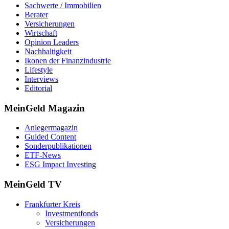
Sachwerte / Immobilien
Berater
Versicherungen
Wirtschaft
Opinion Leaders
Nachhaltigkeit
Ikonen der Finanzindustrie
Lifestyle
Interviews
Editorial
MeinGeld
Magazin
Anlegermagazin
Guided Content
Sonderpublikationen
ETF-News
ESG Impact Investing
MeinGeld
TV
Frankfurter Kreis
Investmentfonds
Versicherungen