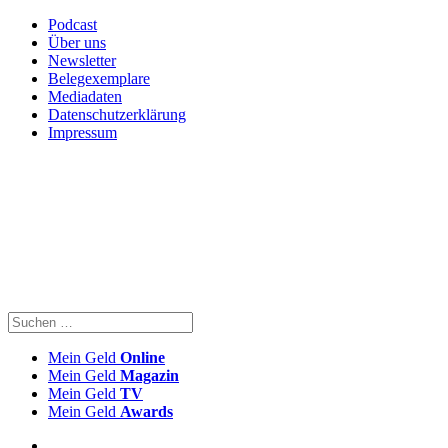
Podcast
Über uns
Newsletter
Belegexemplare
Mediadaten
Datenschutzerklärung
Impressum
Mein Geld
Online
Mein Geld
Magazin
Mein Geld
TV
Mein Geld
Awards