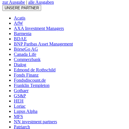
zur Ausgabe
|
alle Ausgaben
UNSERE PARTNER
Acatis
AfW
AXA Investment Managers
Barmenia
BDAE
BNP Paribas Asset Management
BörseGo AG
Canada Life
Commerzbank
Dialog
Edmond de Rothschild
Fonds Finanz
Fondsdiscount.de
Franklin Templeton
Gothaer
GS&P
HEH
Loriac
Lupus Alpha
MFS
NN investment partners
Patriarch