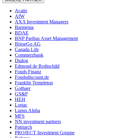
Acatis
AfW
AXA Investment Managers
Barmenia
BDAE
BNP Paribas Asset Management
BörseGo AG
Canada Life
Commerzbank
Dialog
Edmond de Rothschild
Fonds Finanz
Fondsdiscount.de
Franklin Templeton
Gothaer
GS&P
HEH
Loriac
Lupus Alpha
MFS
NN investment partners
Patriarch
PROJECT Investment Gruppe