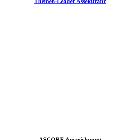
Themen-Leader Assekuranz
ASCORE Auszeichnung