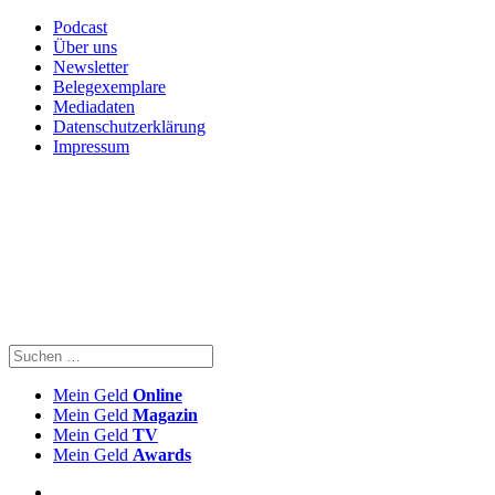
Podcast
Über uns
Newsletter
Belegexemplare
Mediadaten
Datenschutzerklärung
Impressum
Mein Geld
Online
Mein Geld
Magazin
Mein Geld
TV
Mein Geld
Awards