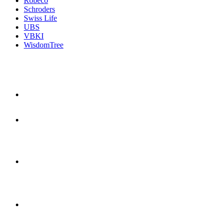
Robeco
Schroders
Swiss Life
UBS
VBKI
WisdomTree