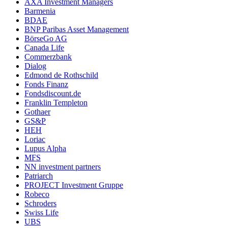
AXA Investment Managers
Barmenia
BDAE
BNP Paribas Asset Management
BörseGo AG
Canada Life
Commerzbank
Dialog
Edmond de Rothschild
Fonds Finanz
Fondsdiscount.de
Franklin Templeton
Gothaer
GS&P
HEH
Loriac
Lupus Alpha
MFS
NN investment partners
Patriarch
PROJECT Investment Gruppe
Robeco
Schroders
Swiss Life
UBS