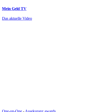
Mein Geld
TV
Das aktuelle Video
One-on-One
-
Assekuranz awards