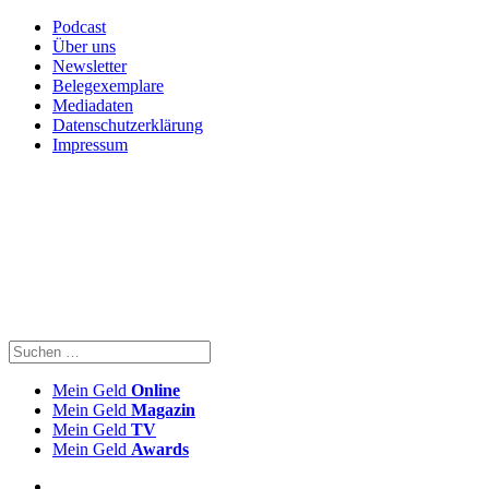
Podcast
Über uns
Newsletter
Belegexemplare
Mediadaten
Datenschutzerklärung
Impressum
Mein Geld
Online
Mein Geld
Magazin
Mein Geld
TV
Mein Geld
Awards