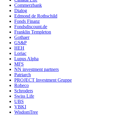
Commerzbank
Dialog
Edmond de Rothschild
Fonds Finanz
Fondsdiscount.de
Franklin Templeton
Gothaer
GS&P
HEH
Loriac
Lupus Alpha
MFS
NN investment partners
Patriarch
PROJECT Investment Gruppe
Robeco
Schroders
Swiss Life
UBS
VBKI
WisdomTree