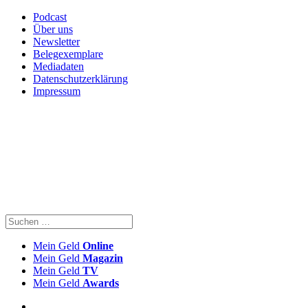
Podcast
Über uns
Newsletter
Belegexemplare
Mediadaten
Datenschutzerklärung
Impressum
Mein Geld
Online
Mein Geld
Magazin
Mein Geld
TV
Mein Geld
Awards