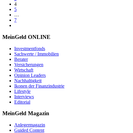
4
5
…
7
MeinGeld
ONLINE
Investmentfonds
Sachwerte / Immobilien
Berater
Versicherungen
Wirtschaft
Opinion Leaders
Nachhaltigkeit
Ikonen der Finanzindustrie
Lifestyle
Interviews
Editorial
MeinGeld
Magazin
Anlegermagazin
Guided Content