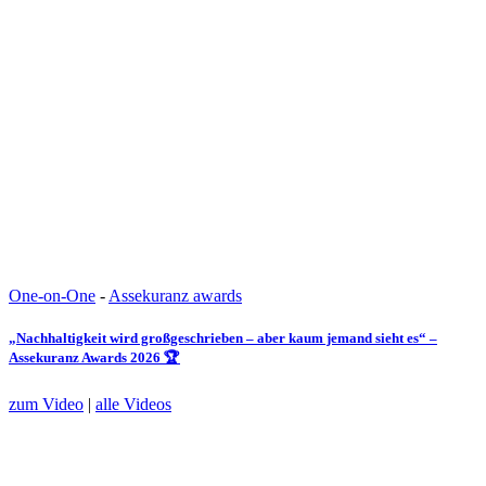
One-on-One
-
Assekuranz awards
„Nachhaltigkeit wird großgeschrieben – aber kaum jemand sieht es“ –
Assekuranz Awards 2026 🏆
zum Video
|
alle Videos