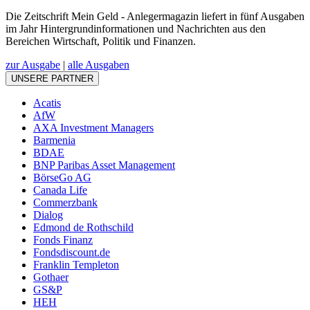
Die Zeitschrift Mein Geld - Anlegermagazin liefert in fünf Ausgaben
im Jahr Hintergrundinformationen und Nachrichten aus den
Bereichen Wirtschaft, Politik und Finanzen.
zur Ausgabe
|
alle Ausgaben
UNSERE PARTNER
Acatis
AfW
AXA Investment Managers
Barmenia
BDAE
BNP Paribas Asset Management
BörseGo AG
Canada Life
Commerzbank
Dialog
Edmond de Rothschild
Fonds Finanz
Fondsdiscount.de
Franklin Templeton
Gothaer
GS&P
HEH