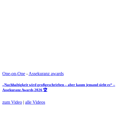
One-on-One
-
Assekuranz awards
„Nachhaltigkeit wird großgeschrieben – aber kaum jemand sieht es“ –
Assekuranz Awards 2026 🏆
zum Video
|
alle Videos