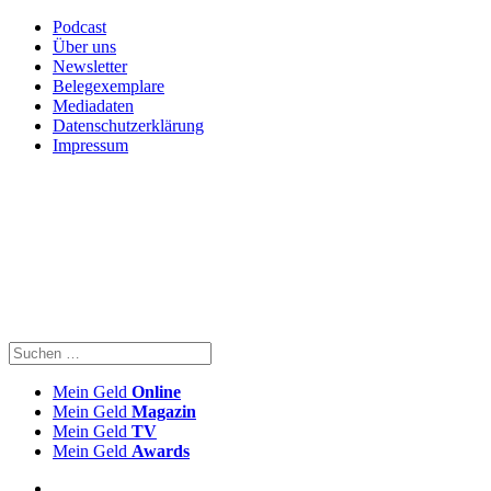
Podcast
Über uns
Newsletter
Belegexemplare
Mediadaten
Datenschutzerklärung
Impressum
Mein Geld
Online
Mein Geld
Magazin
Mein Geld
TV
Mein Geld
Awards