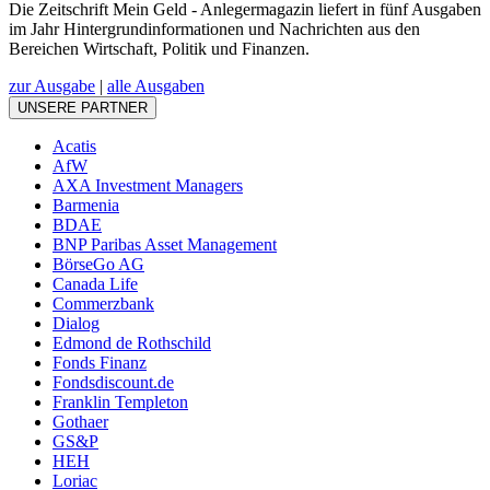
Die Zeitschrift Mein Geld - Anlegermagazin liefert in fünf Ausgaben
im Jahr Hintergrundinformationen und Nachrichten aus den
Bereichen Wirtschaft, Politik und Finanzen.
zur Ausgabe
|
alle Ausgaben
UNSERE PARTNER
Acatis
AfW
AXA Investment Managers
Barmenia
BDAE
BNP Paribas Asset Management
BörseGo AG
Canada Life
Commerzbank
Dialog
Edmond de Rothschild
Fonds Finanz
Fondsdiscount.de
Franklin Templeton
Gothaer
GS&P
HEH
Loriac