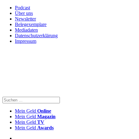
Podcast
Über uns
Newsletter
Belegexemplare
Mediadaten
Datenschutzerklärung
Impressum
Mein Geld
Online
Mein Geld
Magazin
Mein Geld
TV
Mein Geld
Awards