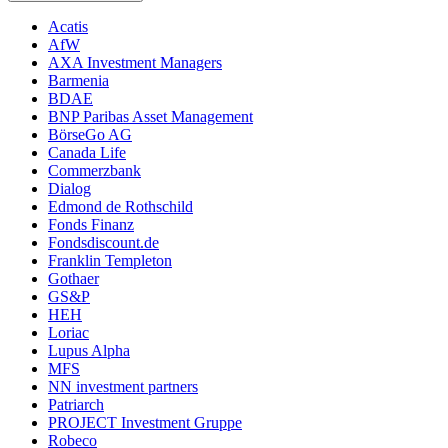
Acatis
AfW
AXA Investment Managers
Barmenia
BDAE
BNP Paribas Asset Management
BörseGo AG
Canada Life
Commerzbank
Dialog
Edmond de Rothschild
Fonds Finanz
Fondsdiscount.de
Franklin Templeton
Gothaer
GS&P
HEH
Loriac
Lupus Alpha
MFS
NN investment partners
Patriarch
PROJECT Investment Gruppe
Robeco