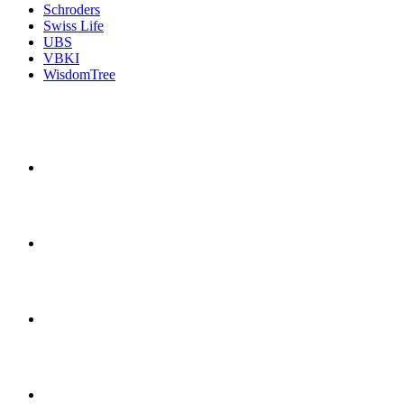
Schroders
Swiss Life
UBS
VBKI
WisdomTree