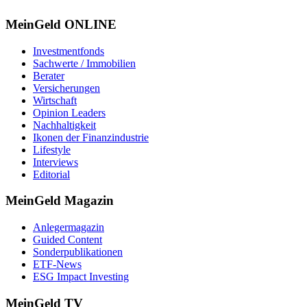
MeinGeld
ONLINE
Investmentfonds
Sachwerte / Immobilien
Berater
Versicherungen
Wirtschaft
Opinion Leaders
Nachhaltigkeit
Ikonen der Finanzindustrie
Lifestyle
Interviews
Editorial
MeinGeld
Magazin
Anlegermagazin
Guided Content
Sonderpublikationen
ETF-News
ESG Impact Investing
MeinGeld
TV