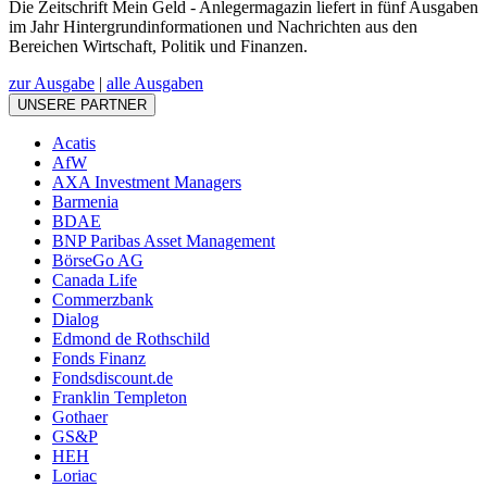
Die Zeitschrift Mein Geld - Anlegermagazin liefert in fünf Ausgaben
im Jahr Hintergrundinformationen und Nachrichten aus den
Bereichen Wirtschaft, Politik und Finanzen.
zur Ausgabe
|
alle Ausgaben
UNSERE PARTNER
Acatis
AfW
AXA Investment Managers
Barmenia
BDAE
BNP Paribas Asset Management
BörseGo AG
Canada Life
Commerzbank
Dialog
Edmond de Rothschild
Fonds Finanz
Fondsdiscount.de
Franklin Templeton
Gothaer
GS&P
HEH
Loriac