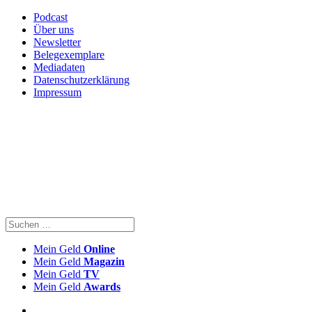
Podcast
Über uns
Newsletter
Belegexemplare
Mediadaten
Datenschutzerklärung
Impressum
Mein Geld
Online
Mein Geld
Magazin
Mein Geld
TV
Mein Geld
Awards