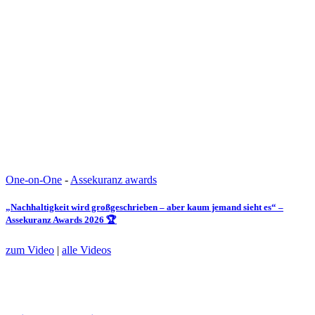
One-on-One
-
Assekuranz awards
„Nachhaltigkeit wird großgeschrieben – aber kaum jemand sieht es“ –
Assekuranz Awards 2026 🏆
zum Video
|
alle Videos