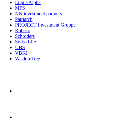
Lupus Alpha
MFS
NN investment partners
Patriarch
PROJECT Investment Gruppe
Robeco
Schroders
Swiss Life
UBS
VBKI
WisdomTree