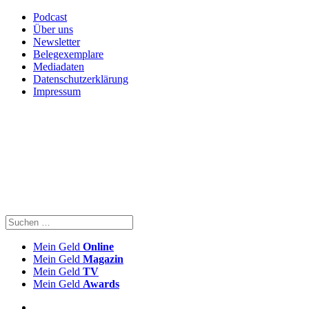
Podcast
Über uns
Newsletter
Belegexemplare
Mediadaten
Datenschutzerklärung
Impressum
Mein Geld
Online
Mein Geld
Magazin
Mein Geld
TV
Mein Geld
Awards