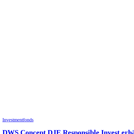
Investmentfonds
DWS Concept DJE Responsible Invest erhä