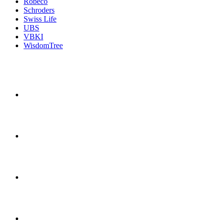
Robeco
Schroders
Swiss Life
UBS
VBKI
WisdomTree