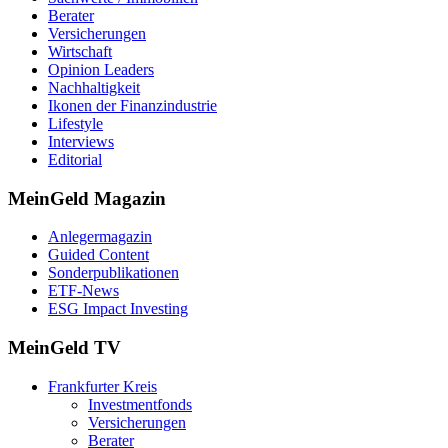
Berater
Versicherungen
Wirtschaft
Opinion Leaders
Nachhaltigkeit
Ikonen der Finanzindustrie
Lifestyle
Interviews
Editorial
MeinGeld
Magazin
Anlegermagazin
Guided Content
Sonderpublikationen
ETF-News
ESG Impact Investing
MeinGeld
TV
Frankfurter Kreis
Investmentfonds
Versicherungen
Berater