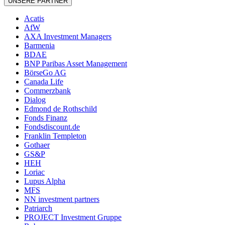
UNSERE PARTNER
Acatis
AfW
AXA Investment Managers
Barmenia
BDAE
BNP Paribas Asset Management
BörseGo AG
Canada Life
Commerzbank
Dialog
Edmond de Rothschild
Fonds Finanz
Fondsdiscount.de
Franklin Templeton
Gothaer
GS&P
HEH
Loriac
Lupus Alpha
MFS
NN investment partners
Patriarch
PROJECT Investment Gruppe