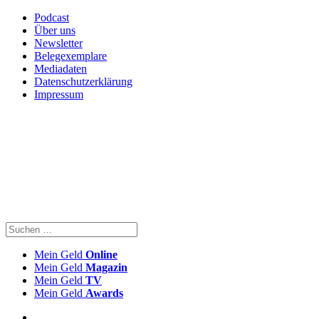
Podcast
Über uns
Newsletter
Belegexemplare
Mediadaten
Datenschutzerklärung
Impressum
Mein Geld
Online
Mein Geld
Magazin
Mein Geld
TV
Mein Geld
Awards