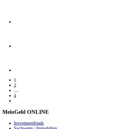
1
2
…
4
MeinGeld
ONLINE
Investmentfonds
Sachwerte / Immobilien