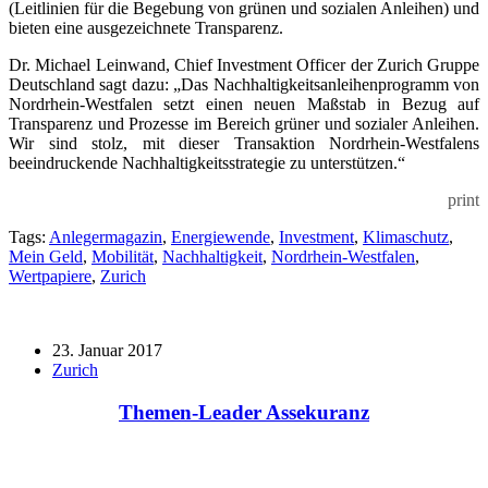
(Leitlinien für die Begebung von grünen und sozialen Anleihen) und
bieten eine ausgezeichnete Transparenz.
Dr. Michael Leinwand, Chief Investment Officer der Zurich Gruppe
Deutschland sagt dazu: „Das Nachhaltigkeitsanleihenprogramm von
Nordrhein-Westfalen setzt einen neuen Maßstab in Bezug auf
Transparenz und Prozesse im Bereich grüner und sozialer Anleihen.
Wir sind stolz, mit dieser Transaktion Nordrhein-Westfalens
beeindruckende Nachhaltigkeitsstrategie zu unterstützen.“
print
Tags:
Anlegermagazin
,
Energiewende
,
Investment
,
Klimaschutz
,
Mein Geld
,
Mobilität
,
Nachhaltigkeit
,
Nordrhein-Westfalen
,
Wertpapiere
,
Zurich
23. Januar 2017
Zurich
Themen-Leader Assekuranz