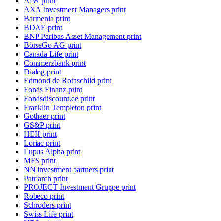
AfW print
AXA Investment Managers print
Barmenia print
BDAE print
BNP Paribas Asset Management print
BörseGo AG print
Canada Life print
Commerzbank print
Dialog print
Edmond de Rothschild print
Fonds Finanz print
Fondsdiscount.de print
Franklin Templeton print
Gothaer print
GS&P print
HEH print
Loriac print
Lupus Alpha print
MFS print
NN investment partners print
Patriarch print
PROJECT Investment Gruppe print
Robeco print
Schroders print
Swiss Life print