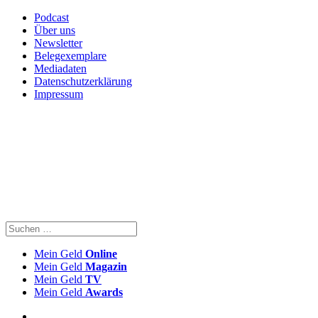
Podcast
Über uns
Newsletter
Belegexemplare
Mediadaten
Datenschutzerklärung
Impressum
Mein Geld
Online
Mein Geld
Magazin
Mein Geld
TV
Mein Geld
Awards