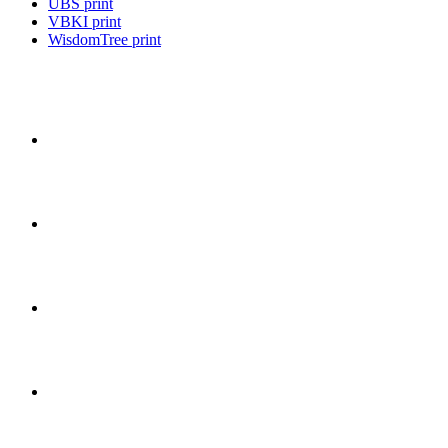
UBS print
VBKI print
WisdomTree print