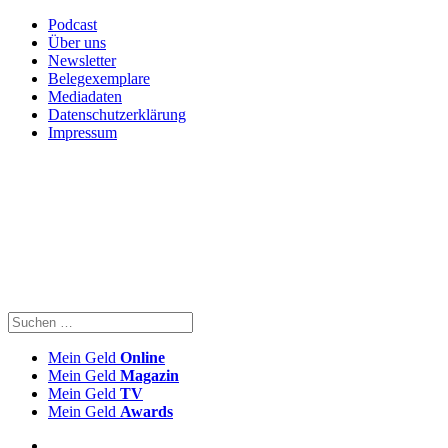
Podcast
Über uns
Newsletter
Belegexemplare
Mediadaten
Datenschutzerklärung
Impressum
Mein Geld
Online
Mein Geld
Magazin
Mein Geld
TV
Mein Geld
Awards