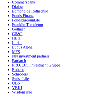
Commerzbank
Dialog
Edmond de Rothschild
Fonds Finanz
Fondsdiscount.de
Franklin Templeton
Gothaer
GS&P
HEH
Loriac
Lupus Alpha
MFS
NN investment partners
Patriarch
PROJECT Investment Gruppe
Robeco
Schroders
Swiss Life
UBS
VBKI
WisdomTree