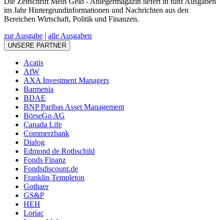
Die Zeitschrift Mein Geld - Anlegermagazin liefert in fünf Ausgaben
im Jahr Hintergrundinformationen und Nachrichten aus den
Bereichen Wirtschaft, Politik und Finanzen.
zur Ausgabe
|
alle Ausgaben
UNSERE PARTNER
Acatis
AfW
AXA Investment Managers
Barmenia
BDAE
BNP Paribas Asset Management
BörseGo AG
Canada Life
Commerzbank
Dialog
Edmond de Rothschild
Fonds Finanz
Fondsdiscount.de
Franklin Templeton
Gothaer
GS&P
HEH
Loriac