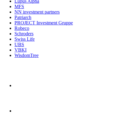
Lupus Alpha
MFS
NN investment partners
Patriarch
PROJECT Investment Gruppe
Robeco
Schroders
Swiss Life
UBS
VBKI
WisdomTree