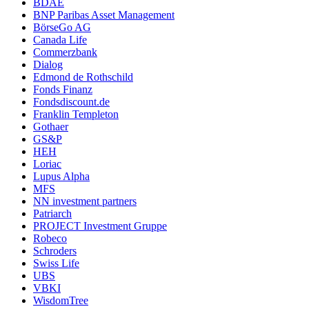
BDAE
BNP Paribas Asset Management
BörseGo AG
Canada Life
Commerzbank
Dialog
Edmond de Rothschild
Fonds Finanz
Fondsdiscount.de
Franklin Templeton
Gothaer
GS&P
HEH
Loriac
Lupus Alpha
MFS
NN investment partners
Patriarch
PROJECT Investment Gruppe
Robeco
Schroders
Swiss Life
UBS
VBKI
WisdomTree