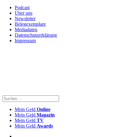
Podcast
Über uns
Newsletter
Belegexemplare
Mediadaten
Datenschutzerklärung
Impressum
Mein Geld
Online
Mein Geld
Magazin
Mein Geld
TV
Mein Geld
Awards