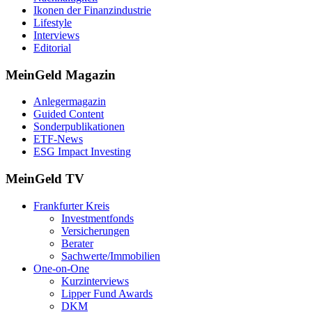
Ikonen der Finanzindustrie
Lifestyle
Interviews
Editorial
MeinGeld
Magazin
Anlegermagazin
Guided Content
Sonderpublikationen
ETF-News
ESG Impact Investing
MeinGeld
TV
Frankfurter Kreis
Investmentfonds
Versicherungen
Berater
Sachwerte/Immobilien
One-on-One
Kurzinterviews
Lipper Fund Awards
DKM