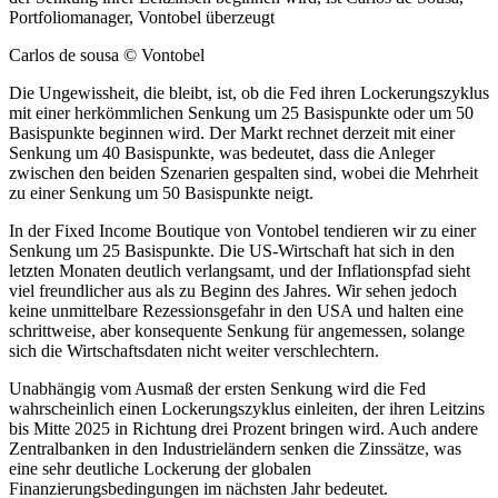
Portfoliomanager, Vontobel überzeugt
Carlos de sousa © Vontobel
Die Ungewissheit, die bleibt, ist, ob die Fed ihren Lockerungszyklus
mit einer herkömmlichen Senkung um 25 Basispunkte oder um 50
Basispunkte beginnen wird. Der Markt rechnet derzeit mit einer
Senkung um 40 Basispunkte, was bedeutet, dass die Anleger
zwischen den beiden Szenarien gespalten sind, wobei die Mehrheit
zu einer Senkung um 50 Basispunkte neigt.
In der Fixed Income Boutique von Vontobel tendieren wir zu einer
Senkung um 25 Basispunkte. Die US-Wirtschaft hat sich in den
letzten Monaten deutlich verlangsamt, und der Inflationspfad sieht
viel freundlicher aus als zu Beginn des Jahres. Wir sehen jedoch
keine unmittelbare Rezessionsgefahr in den USA und halten eine
schrittweise, aber konsequente Senkung für angemessen, solange
sich die Wirtschaftsdaten nicht weiter verschlechtern.
Unabhängig vom Ausmaß der ersten Senkung wird die Fed
wahrscheinlich einen Lockerungszyklus einleiten, der ihren Leitzins
bis Mitte 2025 in Richtung drei Prozent bringen wird. Auch andere
Zentralbanken in den Industrieländern senken die Zinssätze, was
eine sehr deutliche Lockerung der globalen
Finanzierungsbedingungen im nächsten Jahr bedeutet.