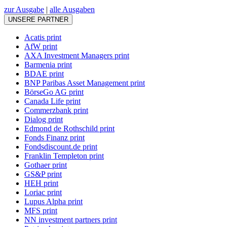
zur Ausgabe
|
alle Ausgaben
UNSERE PARTNER
Acatis print
AfW print
AXA Investment Managers print
Barmenia print
BDAE print
BNP Paribas Asset Management print
BörseGo AG print
Canada Life print
Commerzbank print
Dialog print
Edmond de Rothschild print
Fonds Finanz print
Fondsdiscount.de print
Franklin Templeton print
Gothaer print
GS&P print
HEH print
Loriac print
Lupus Alpha print
MFS print
NN investment partners print