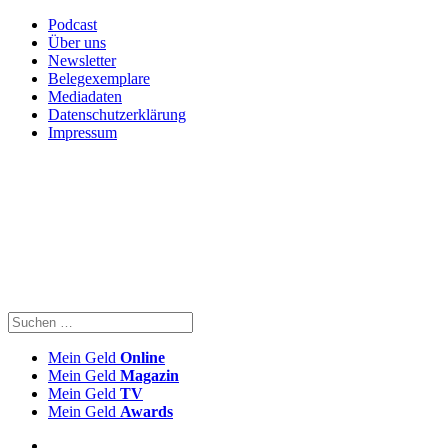
Podcast
Über uns
Newsletter
Belegexemplare
Mediadaten
Datenschutzerklärung
Impressum
Mein Geld
Online
Mein Geld
Magazin
Mein Geld
TV
Mein Geld
Awards