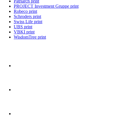
Patriarch print
PROJECT Investment Gruppe print
Robeco print
Schroders print
Swiss Life print
UBS print
VBKI print
WisdomTree print