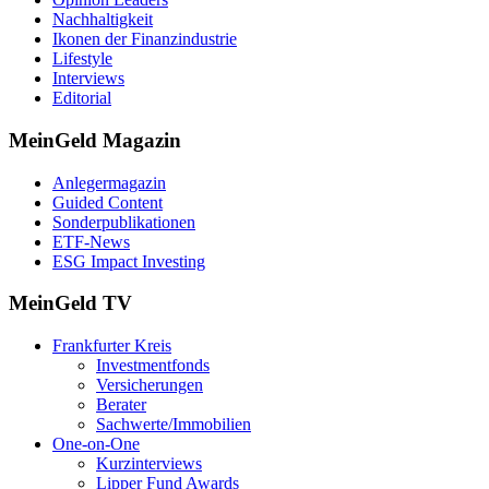
Nachhaltigkeit
Ikonen der Finanzindustrie
Lifestyle
Interviews
Editorial
MeinGeld
Magazin
Anlegermagazin
Guided Content
Sonderpublikationen
ETF-News
ESG Impact Investing
MeinGeld
TV
Frankfurter Kreis
Investmentfonds
Versicherungen
Berater
Sachwerte/Immobilien
One-on-One
Kurzinterviews
Lipper Fund Awards