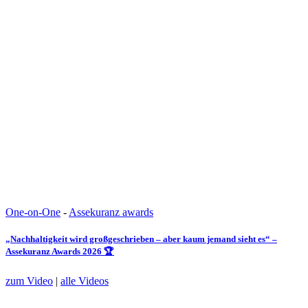
One-on-One
-
Assekuranz awards
„Nachhaltigkeit wird großgeschrieben – aber kaum jemand sieht es“ –
Assekuranz Awards 2026 🏆
zum Video
|
alle Videos