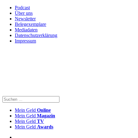
Podcast
Über uns
Newsletter
Belegexemplare
Mediadaten
Datenschutzerklärung
Impressum
Mein Geld
Online
Mein Geld
Magazin
Mein Geld
TV
Mein Geld
Awards