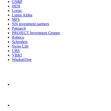
GS&P
HEH
Loriac
Lupus Alpha
MFS
NN investment partners
Patriarch
PROJECT Investment Gruppe
Robeco
Schroders
Swiss Life
UBS
VBKI
WisdomTree