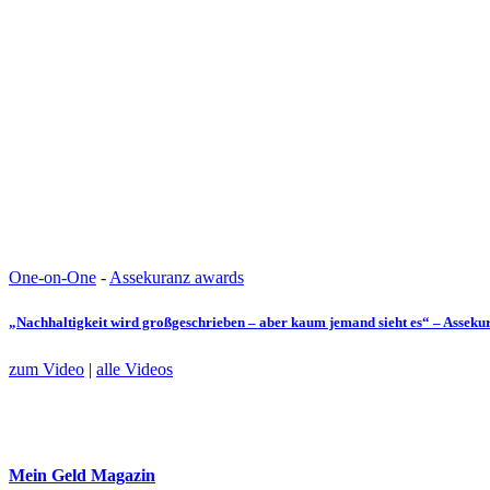
One-on-One
-
Assekuranz awards
„Nachhaltigkeit wird großgeschrieben – aber kaum jemand sieht es“ – Assek
zum Video
|
alle Videos
Mein Geld
Magazin