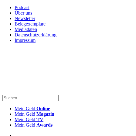
Podcast
Über uns
Newsletter
Belegexemplare
Mediadaten
Datenschutzerklärung
Impressum
Mein Geld
Online
Mein Geld
Magazin
Mein Geld
TV
Mein Geld
Awards