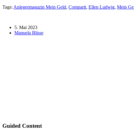
Tags:
Anlegermagazin Mein Geld
,
Comparit
,
Ellen Ludwig
,
Mein Ge
5. Mai 2023
Manuela Blisse
Guided Content