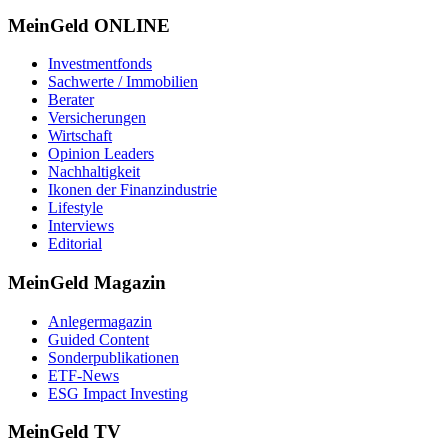
MeinGeld
ONLINE
Investmentfonds
Sachwerte / Immobilien
Berater
Versicherungen
Wirtschaft
Opinion Leaders
Nachhaltigkeit
Ikonen der Finanzindustrie
Lifestyle
Interviews
Editorial
MeinGeld
Magazin
Anlegermagazin
Guided Content
Sonderpublikationen
ETF-News
ESG Impact Investing
MeinGeld
TV