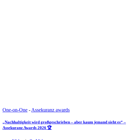
One-on-One
-
Assekuranz awards
„Nachhaltigkeit wird großgeschrieben – aber kaum jemand sieht es“ –
Assekuranz Awards 2026 🏆