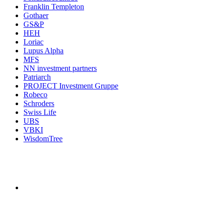
Franklin Templeton
Gothaer
GS&P
HEH
Loriac
Lupus Alpha
MFS
NN investment partners
Patriarch
PROJECT Investment Gruppe
Robeco
Schroders
Swiss Life
UBS
VBKI
WisdomTree