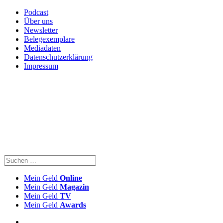
Podcast
Über uns
Newsletter
Belegexemplare
Mediadaten
Datenschutzerklärung
Impressum
Mein Geld
Online
Mein Geld
Magazin
Mein Geld
TV
Mein Geld
Awards