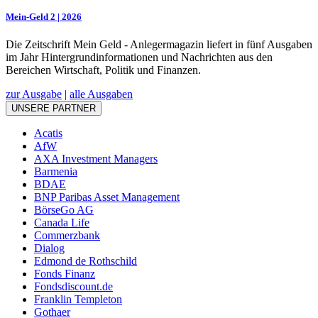
Mein-Geld 2 | 2026
Die Zeitschrift Mein Geld - Anlegermagazin liefert in fünf Ausgaben
im Jahr Hintergrundinformationen und Nachrichten aus den
Bereichen Wirtschaft, Politik und Finanzen.
zur Ausgabe
|
alle Ausgaben
UNSERE PARTNER
Acatis
AfW
AXA Investment Managers
Barmenia
BDAE
BNP Paribas Asset Management
BörseGo AG
Canada Life
Commerzbank
Dialog
Edmond de Rothschild
Fonds Finanz
Fondsdiscount.de
Franklin Templeton
Gothaer