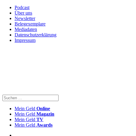
Podcast
Über uns
Newsletter
Belegexemplare
Mediadaten
Datenschutzerklärung
Impressum
Mein Geld
Online
Mein Geld
Magazin
Mein Geld
TV
Mein Geld
Awards