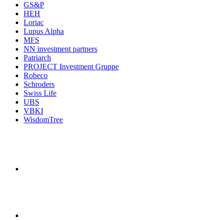
GS&P
HEH
Loriac
Lupus Alpha
MFS
NN investment partners
Patriarch
PROJECT Investment Gruppe
Robeco
Schroders
Swiss Life
UBS
VBKI
WisdomTree