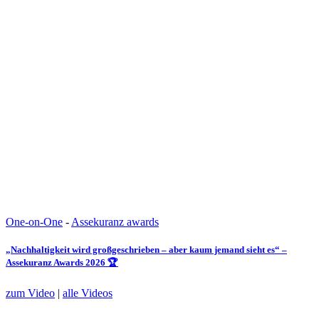
One-on-One
-
Assekuranz awards
„Nachhaltigkeit wird großgeschrieben – aber kaum jemand sieht es“ –
Assekuranz Awards 2026 🏆
zum Video
|
alle Videos