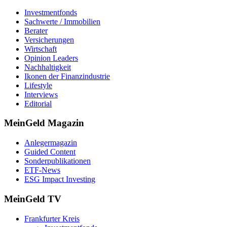
Investmentfonds
Sachwerte / Immobilien
Berater
Versicherungen
Wirtschaft
Opinion Leaders
Nachhaltigkeit
Ikonen der Finanzindustrie
Lifestyle
Interviews
Editorial
MeinGeld
Magazin
Anlegermagazin
Guided Content
Sonderpublikationen
ETF-News
ESG Impact Investing
MeinGeld
TV
Frankfurter Kreis