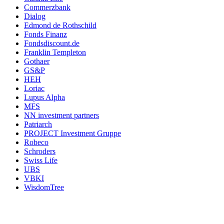
Commerzbank
Dialog
Edmond de Rothschild
Fonds Finanz
Fondsdiscount.de
Franklin Templeton
Gothaer
GS&P
HEH
Loriac
Lupus Alpha
MFS
NN investment partners
Patriarch
PROJECT Investment Gruppe
Robeco
Schroders
Swiss Life
UBS
VBKI
WisdomTree