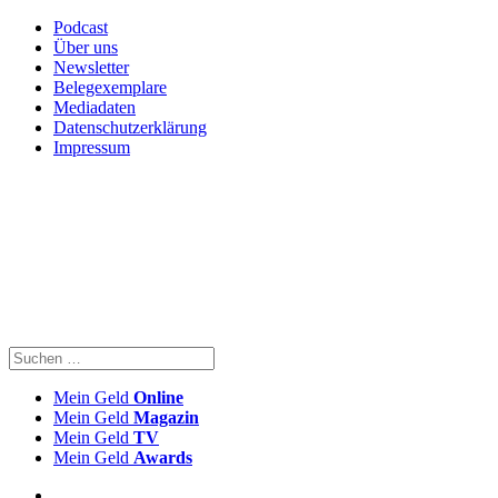
Podcast
Über uns
Newsletter
Belegexemplare
Mediadaten
Datenschutzerklärung
Impressum
Mein Geld
Online
Mein Geld
Magazin
Mein Geld
TV
Mein Geld
Awards