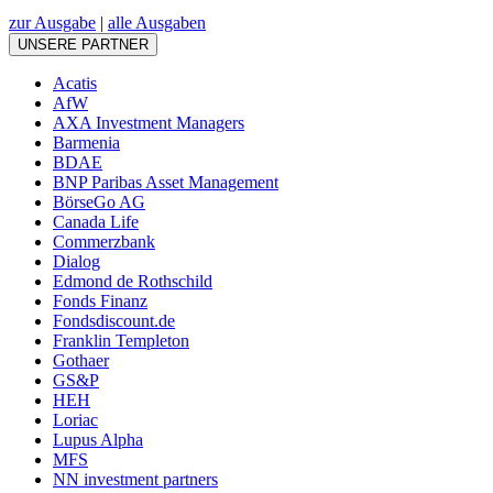
zur Ausgabe
|
alle Ausgaben
UNSERE PARTNER
Acatis
AfW
AXA Investment Managers
Barmenia
BDAE
BNP Paribas Asset Management
BörseGo AG
Canada Life
Commerzbank
Dialog
Edmond de Rothschild
Fonds Finanz
Fondsdiscount.de
Franklin Templeton
Gothaer
GS&P
HEH
Loriac
Lupus Alpha
MFS
NN investment partners