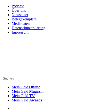
Podcast
Über uns
Newsletter
Belegexemplare
Mediadaten
Datenschutzerklärung
Impressum
Mein Geld
Online
Mein Geld
Magazin
Mein Geld
TV
Mein Geld
Awards