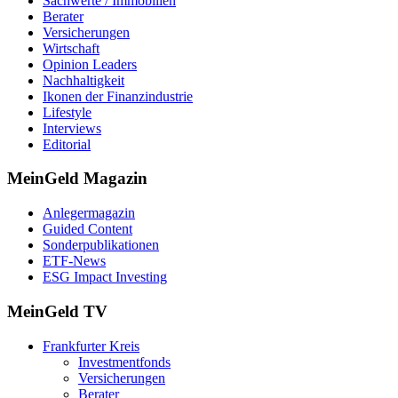
Sachwerte / Immobilien
Berater
Versicherungen
Wirtschaft
Opinion Leaders
Nachhaltigkeit
Ikonen der Finanzindustrie
Lifestyle
Interviews
Editorial
MeinGeld
Magazin
Anlegermagazin
Guided Content
Sonderpublikationen
ETF-News
ESG Impact Investing
MeinGeld
TV
Frankfurter Kreis
Investmentfonds
Versicherungen
Berater