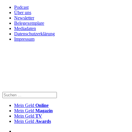
Podcast
Über uns
Newsletter
Belegexemplare
Mediadaten
Datenschutzerklärung
Impressum
Mein Geld
Online
Mein Geld
Magazin
Mein Geld
TV
Mein Geld
Awards