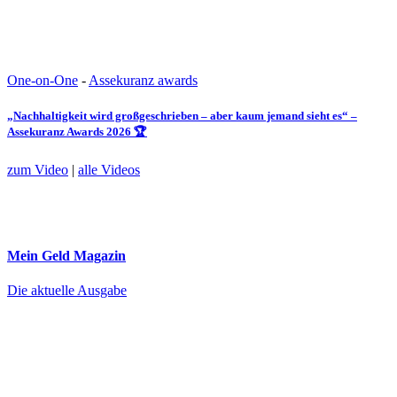
One-on-One
-
Assekuranz awards
„Nachhaltigkeit wird großgeschrieben – aber kaum jemand sieht es“ –
Assekuranz Awards 2026 🏆
zum Video
|
alle Videos
Mein Geld
Magazin
Die aktuelle Ausgabe