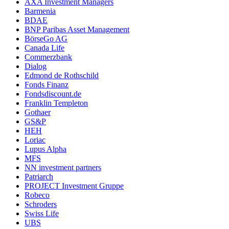
AXA Investment Managers
Barmenia
BDAE
BNP Paribas Asset Management
BörseGo AG
Canada Life
Commerzbank
Dialog
Edmond de Rothschild
Fonds Finanz
Fondsdiscount.de
Franklin Templeton
Gothaer
GS&P
HEH
Loriac
Lupus Alpha
MFS
NN investment partners
Patriarch
PROJECT Investment Gruppe
Robeco
Schroders
Swiss Life
UBS