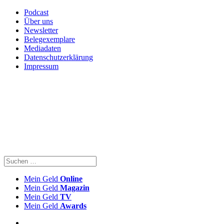
Podcast
Über uns
Newsletter
Belegexemplare
Mediadaten
Datenschutzerklärung
Impressum
Mein Geld
Online
Mein Geld
Magazin
Mein Geld
TV
Mein Geld
Awards