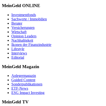
MeinGeld
ONLINE
Investmentfonds
Sachwerte / Immobilien
Berater
Versicherungen
Wirtschaft
Opinion Leaders
Nachhaltigkeit
Ikonen der Finanzindustrie
Lifestyle
Interviews
Editorial
MeinGeld
Magazin
Anlegermagazin
Guided Content
Sonderpublikationen
ETF-News
ESG Impact Investing
MeinGeld
TV