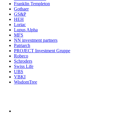
Franklin Templeton
Gothaer
GS&P
HEH
Loriac
Lupus Alpha
MFS
NN investment partners
Patriarch
PROJECT Investment Gruppe
Robeco
Schroders
Swiss Life
UBS
VBKI
WisdomTree