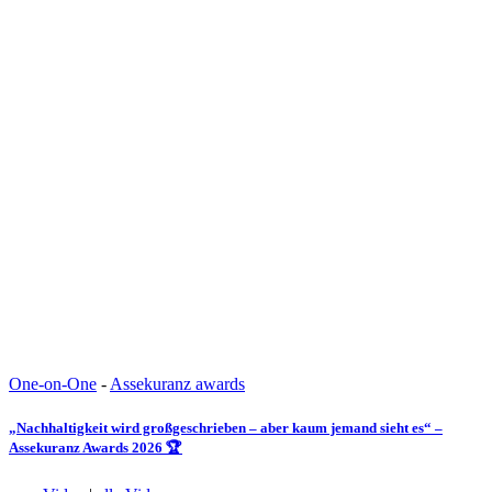
One-on-One
-
Assekuranz awards
„Nachhaltigkeit wird großgeschrieben – aber kaum jemand sieht es“ –
Assekuranz Awards 2026 🏆