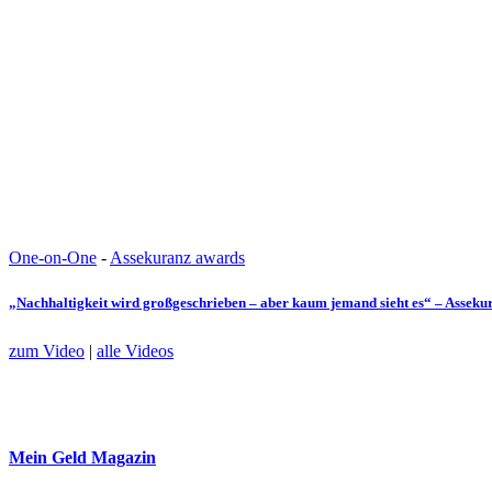
One-on-One
-
Assekuranz awards
„Nachhaltigkeit wird großgeschrieben – aber kaum jemand sieht es“ – Assek
zum Video
|
alle Videos
Mein Geld
Magazin