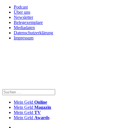
Podcast
Über uns
Newsletter
Belegexemplare
Mediadaten
Datenschutzerklärung
Impressum
Mein Geld
Online
Mein Geld
Magazin
Mein Geld
TV
Mein Geld
Awards