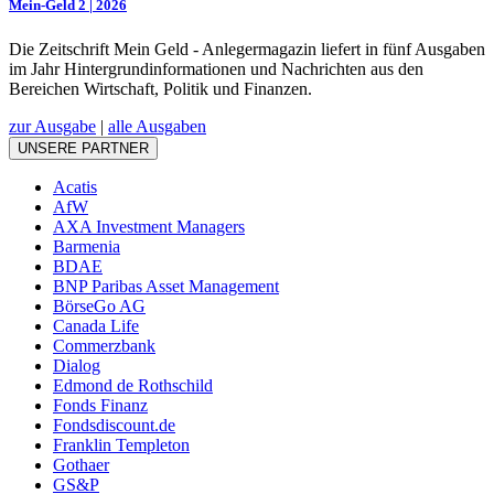
Mein-Geld 2 | 2026
Die Zeitschrift Mein Geld - Anlegermagazin liefert in fünf Ausgaben
im Jahr Hintergrundinformationen und Nachrichten aus den
Bereichen Wirtschaft, Politik und Finanzen.
zur Ausgabe
|
alle Ausgaben
UNSERE PARTNER
Acatis
AfW
AXA Investment Managers
Barmenia
BDAE
BNP Paribas Asset Management
BörseGo AG
Canada Life
Commerzbank
Dialog
Edmond de Rothschild
Fonds Finanz
Fondsdiscount.de
Franklin Templeton
Gothaer
GS&P