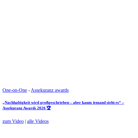
One-on-One
-
Assekuranz awards
„Nachhaltigkeit wird großgeschrieben – aber kaum jemand sieht es“ –
Assekuranz Awards 2026 🏆
zum Video
|
alle Videos