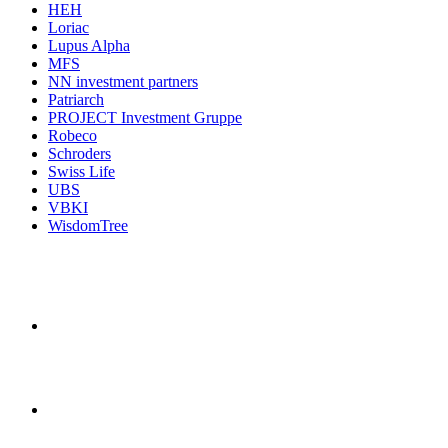
HEH
Loriac
Lupus Alpha
MFS
NN investment partners
Patriarch
PROJECT Investment Gruppe
Robeco
Schroders
Swiss Life
UBS
VBKI
WisdomTree