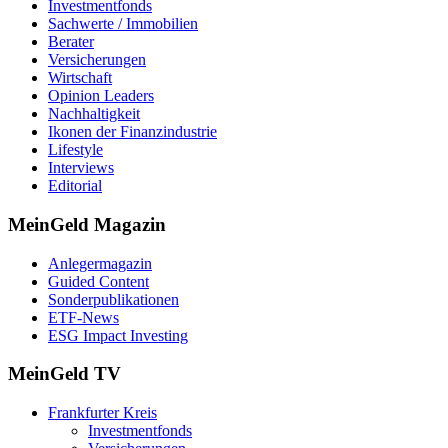
Investmentfonds
Sachwerte / Immobilien
Berater
Versicherungen
Wirtschaft
Opinion Leaders
Nachhaltigkeit
Ikonen der Finanzindustrie
Lifestyle
Interviews
Editorial
MeinGeld
Magazin
Anlegermagazin
Guided Content
Sonderpublikationen
ETF-News
ESG Impact Investing
MeinGeld
TV
Frankfurter Kreis
Investmentfonds