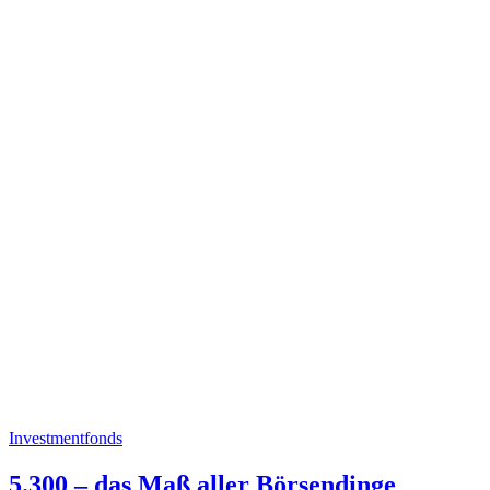
Investmentfonds
5.300 – das Maß aller Börsendinge