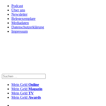
Podcast
Über uns
Newsletter
Belegexemplare
Mediadaten
Datenschutzerklärung
Impressum
Mein Geld
Online
Mein Geld
Magazin
Mein Geld
TV
Mein Geld
Awards