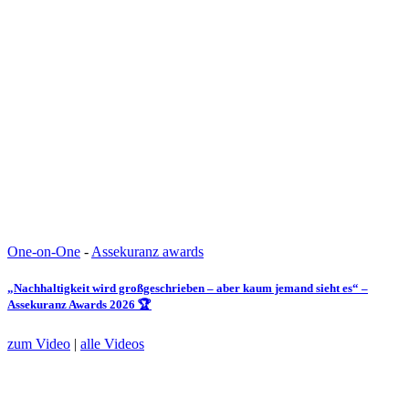
One-on-One
-
Assekuranz awards
„Nachhaltigkeit wird großgeschrieben – aber kaum jemand sieht es“ –
Assekuranz Awards 2026 🏆
zum Video
|
alle Videos