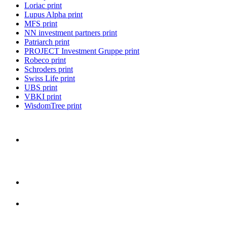
Loriac print
Lupus Alpha print
MFS print
NN investment partners print
Patriarch print
PROJECT Investment Gruppe print
Robeco print
Schroders print
Swiss Life print
UBS print
VBKI print
WisdomTree print