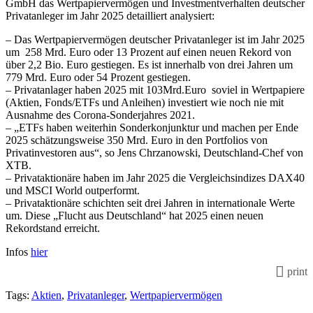
GmbH das Wertpapiervermögen und Investmentverhalten deutscher
Privatanleger im Jahr 2025 detailliert analysiert:
– Das Wertpapiervermögen deutscher Privatanleger ist im Jahr 2025
um 258 Mrd. Euro oder 13 Prozent auf einen neuen Rekord von
über 2,2 Bio. Euro gestiegen. Es ist innerhalb von drei Jahren um
779 Mrd. Euro oder 54 Prozent gestiegen.
– Privatanlager haben 2025 mit 103Mrd.Euro soviel in Wertpapiere
(Aktien, Fonds/ETFs und Anleihen) investiert wie noch nie mit
Ausnahme des Corona-Sonderjahres 2021.
– „ETFs haben weiterhin Sonderkonjunktur und machen per Ende
2025 schätzungsweise 350 Mrd. Euro in den Portfolios von
Privatinvestoren aus“, so Jens Chrzanowski, Deutschland-Chef von
XTB.
– Privataktionäre haben im Jahr 2025 die Vergleichsindizes DAX40
und MSCI World outperformt.
– Privataktionäre schichten seit drei Jahren in internationale Werte
um. Diese „Flucht aus Deutschland“ hat 2025 einen neuen
Rekordstand erreicht.
Infos
hier
print
Tags:
Aktien
,
Privatanleger
,
Wertpapiervermögen