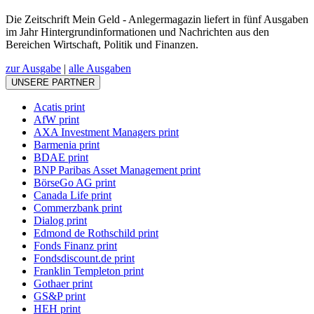
Die Zeitschrift Mein Geld - Anlegermagazin liefert in fünf Ausgaben
im Jahr Hintergrundinformationen und Nachrichten aus den
Bereichen Wirtschaft, Politik und Finanzen.
zur Ausgabe
|
alle Ausgaben
UNSERE PARTNER
Acatis print
AfW print
AXA Investment Managers print
Barmenia print
BDAE print
BNP Paribas Asset Management print
BörseGo AG print
Canada Life print
Commerzbank print
Dialog print
Edmond de Rothschild print
Fonds Finanz print
Fondsdiscount.de print
Franklin Templeton print
Gothaer print
GS&P print
HEH print