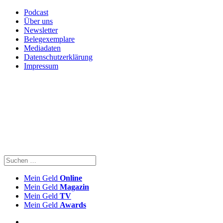
Podcast
Über uns
Newsletter
Belegexemplare
Mediadaten
Datenschutzerklärung
Impressum
Mein Geld
Online
Mein Geld
Magazin
Mein Geld
TV
Mein Geld
Awards