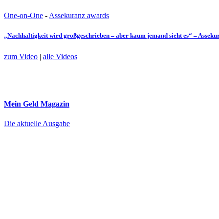
One-on-One
-
Assekuranz awards
„Nachhaltigkeit wird großgeschrieben – aber kaum jemand sieht es“ – Assek
zum Video
|
alle Videos
Mein Geld
Magazin
Die aktuelle Ausgabe