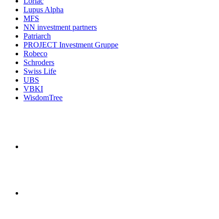
Loriac
Lupus Alpha
MFS
NN investment partners
Patriarch
PROJECT Investment Gruppe
Robeco
Schroders
Swiss Life
UBS
VBKI
WisdomTree