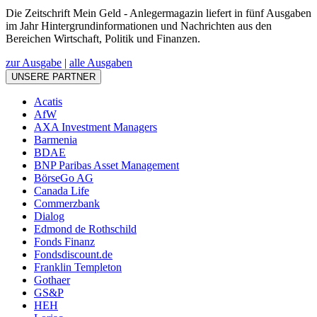
Die Zeitschrift Mein Geld - Anlegermagazin liefert in fünf Ausgaben
im Jahr Hintergrundinformationen und Nachrichten aus den
Bereichen Wirtschaft, Politik und Finanzen.
zur Ausgabe
|
alle Ausgaben
UNSERE PARTNER
Acatis
AfW
AXA Investment Managers
Barmenia
BDAE
BNP Paribas Asset Management
BörseGo AG
Canada Life
Commerzbank
Dialog
Edmond de Rothschild
Fonds Finanz
Fondsdiscount.de
Franklin Templeton
Gothaer
GS&P
HEH