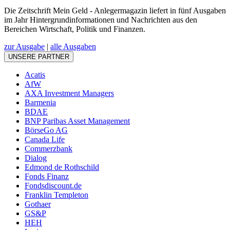
Die Zeitschrift Mein Geld - Anlegermagazin liefert in fünf Ausgaben
im Jahr Hintergrundinformationen und Nachrichten aus den
Bereichen Wirtschaft, Politik und Finanzen.
zur Ausgabe
|
alle Ausgaben
UNSERE PARTNER
Acatis
AfW
AXA Investment Managers
Barmenia
BDAE
BNP Paribas Asset Management
BörseGo AG
Canada Life
Commerzbank
Dialog
Edmond de Rothschild
Fonds Finanz
Fondsdiscount.de
Franklin Templeton
Gothaer
GS&P
HEH