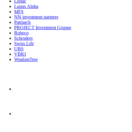
Loriac
Lupus Alpha
MFS
NN investment partners
Patriarch
PROJECT Investment Gruppe
Robeco
Schroders
Swiss Life
UBS
VBKI
WisdomTree