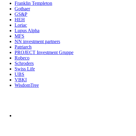
Franklin Templeton
Gothaer
GS&P
HEH
Loriac
Lupus Alpha
MFS
NN investment partners
Patriarch
PROJECT Investment Gruppe
Robeco
Schroders
Swiss Life
UBS
VBKI
WisdomTree