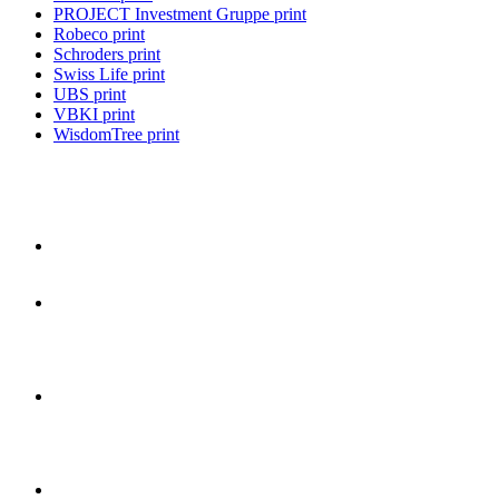
PROJECT Investment Gruppe print
Robeco print
Schroders print
Swiss Life print
UBS print
VBKI print
WisdomTree print