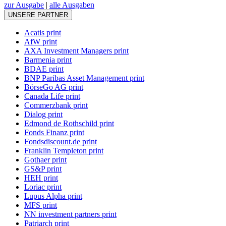
zur Ausgabe
|
alle Ausgaben
UNSERE PARTNER
Acatis print
AfW print
AXA Investment Managers print
Barmenia print
BDAE print
BNP Paribas Asset Management print
BörseGo AG print
Canada Life print
Commerzbank print
Dialog print
Edmond de Rothschild print
Fonds Finanz print
Fondsdiscount.de print
Franklin Templeton print
Gothaer print
GS&P print
HEH print
Loriac print
Lupus Alpha print
MFS print
NN investment partners print
Patriarch print