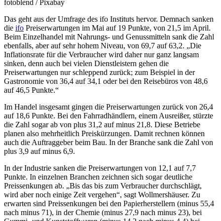
fotoblend / Pixabay
Das geht aus der Umfrage des ifo Instituts hervor. Demnach sanken
die
ifo
Preiserwartungen im Mai auf 19 Punkte, von 21,5 im April.
Beim Einzelhandel mit Nahrungs- und Genussmitteln sank die Zahl
ebenfalls, aber auf sehr hohem Niveau, von 69,7 auf 63,2. „Die
Inflationsrate für die Verbraucher wird daher nur ganz langsam
sinken, denn auch bei vielen Dienstleistern gehen die
Preiserwartungen nur schleppend zurück; zum Beispiel in der
Gastronomie von 36,4 auf 34,1 oder bei den Reisebüros von 48,6
auf 46,5 Punkte.“
Im Handel insgesamt gingen die Preiserwartungen zurück von 26,4
auf 18,6 Punkte. Bei den Fahrradhändlern, einem Ausreißer, stürzte
die Zahl sogar ab von plus 31,2 auf minus 21,8. Diese Betriebe
planen also mehrheitlich Preiskürzungen. Damit rechnen können
auch die Auftraggeber beim Bau. In der Branche sank die Zahl von
plus 3,9 auf minus 6,9.
In der Industrie sanken die Preiserwartungen von 12,1 auf 7,7
Punkte. In einzelnen Branchen zeichnen sich sogar deutliche
Preissenkungen ab. „Bis das bis zum Verbraucher durchschlägt,
wird aber noch einige Zeit vergehen“, sagt Wollmershäuser. Zu
erwarten sind Preissenkungen bei den Papierherstellern (minus 55,4
nach minus 71), in der Chemie (minus 27,9 nach minus 23), bei