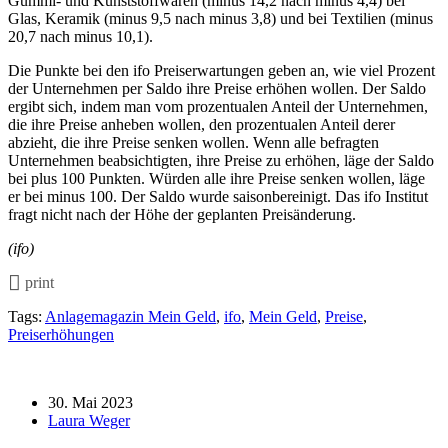
Gummi- und Kunststoffwaren (minus 14,2 nach minus 4,4) bei
Glas, Keramik (minus 9,5 nach minus 3,8) und bei Textilien (minus
20,7 nach minus 10,1).
Die Punkte bei den ifo Preiserwartungen geben an, wie viel Prozent
der Unternehmen per Saldo ihre Preise erhöhen wollen. Der Saldo
ergibt sich, indem man vom prozentualen Anteil der Unternehmen,
die ihre Preise anheben wollen, den prozentualen Anteil derer
abzieht, die ihre Preise senken wollen. Wenn alle befragten
Unternehmen beabsichtigten, ihre Preise zu erhöhen, läge der Saldo
bei plus 100 Punkten. Würden alle ihre Preise senken wollen, läge
er bei minus 100. Der Saldo wurde saisonbereinigt. Das ifo Institut
fragt nicht nach der Höhe der geplanten Preisänderung.
(ifo)
print
Tags:
Anlagemagazin Mein Geld
,
ifo
,
Mein Geld
,
Preise
,
Preiserhöhungen
30. Mai 2023
Laura Weger