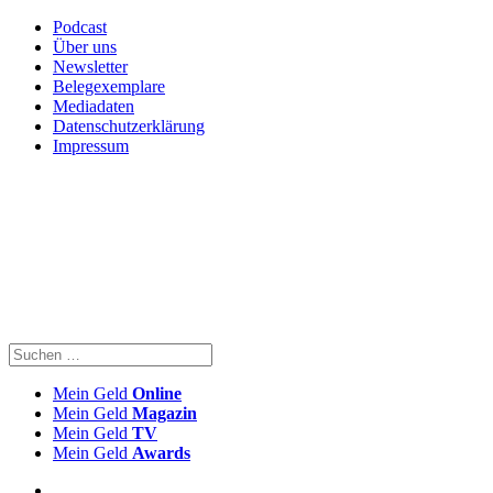
Podcast
Über uns
Newsletter
Belegexemplare
Mediadaten
Datenschutzerklärung
Impressum
Mein Geld
Online
Mein Geld
Magazin
Mein Geld
TV
Mein Geld
Awards