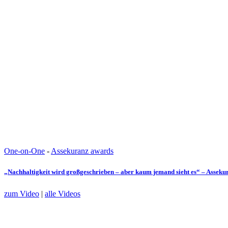
One-on-One
-
Assekuranz awards
„Nachhaltigkeit wird großgeschrieben – aber kaum jemand sieht es“ – Assek
zum Video
|
alle Videos