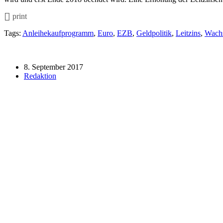
print
Tags:
Anleihekaufprogramm
,
Euro
,
EZB
,
Geldpolitik
,
Leitzins
,
Wach
8. September 2017
Redaktion