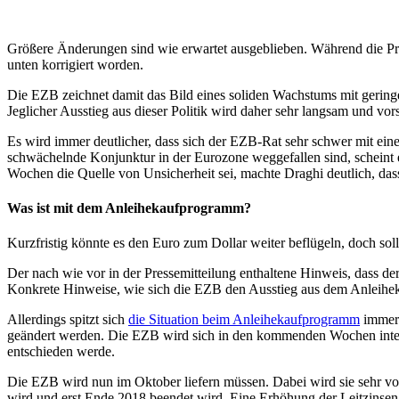
Größere Änderungen sind wie erwartet ausgeblieben. Während die Pro
unten korrigiert worden.
Die EZB zeichnet damit das Bild eines soliden Wachstums mit geringen
Jeglicher Ausstieg aus dieser Politik wird daher sehr langsam und vor
Es wird immer deutlicher, dass sich der EZB-Rat sehr schwer mit eine
schwächelnde Konjunktur in der Eurozone weggefallen sind, scheint es
Wochen die Quelle von Unsicherheit sei, machte Draghi deutlich, das
Was ist mit dem Anleihekaufprogramm?
Kurzfristig könnte es den Euro zum Dollar weiter beflügeln, doch sol
Der nach wie vor in der Pressemitteilung enthaltene Hinweis, dass 
Konkrete Hinweise, wie sich die EZB den Ausstieg aus dem Anleiheka
Allerdings spitzt sich
die Situation beim Anleihekaufprogramm
immer 
geändert werden. Die EZB wird sich in den kommenden Wochen intensi
entschieden werde.
Die EZB wird nun im Oktober liefern müssen. Dabei wird sie sehr vo
wird und erst Ende 2018 beendet wird. Eine Erhöhung der Leitzinsen