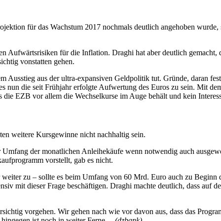
jektion für das Wachstum 2017 nochmals deutlich angehoben wurde, sin
 Aufwärtsrisiken für die Inflation. Draghi hat aber deutlich gemacht,
sichtig vonstatten gehen.
m Ausstieg aus der ultra-expansiven Geldpolitik tut. Gründe, daran fe
 nun die seit Frühjahr erfolgte Aufwertung des Euros zu sein. Mit dem H
s die EZB vor allem die Wechselkurse im Auge behält und kein Interes
lten weitere Kursgewinne nicht nachhaltig sein.
der Umfang der monatlichen Anleihekäufe wenn notwendig auch ausgewei
ufprogramm vorstellt, gab es nicht.
weiter zu – sollte es beim Umfang von 60 Mrd. Euro auch zu Beginn 
v mit dieser Frage beschäftigen. Draghi machte deutlich, dass auf de
rsichtig vorgehen. Wir gehen nach wie vor davon aus, dass das Progr
 hingegen ist noch in weiter Ferne.
(dzbank)