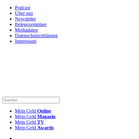
Podcast
Über uns
Newsletter
Belegexemplare
Mediadaten
Datenschutzerklärung
Impressum
Mein Geld
Online
Mein Geld
Magazin
Mein Geld
TV
Mein Geld
Awards