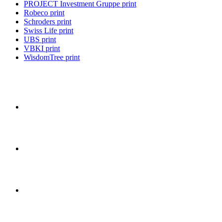
PROJECT Investment Gruppe print
Robeco print
Schroders print
Swiss Life print
UBS print
VBKI print
WisdomTree print