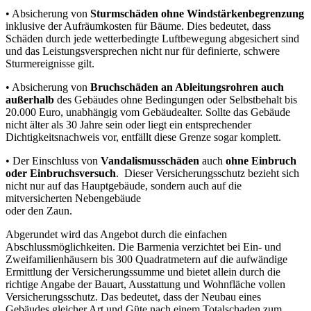
• Absicherung von
Sturmschäden ohne Windstärkenbegrenzung
inklusive der Aufräumkosten für Bäume. Dies bedeutet, dass
Schäden durch jede wetterbedingte Luftbewegung abgesichert sind
und das Leistungsversprechen nicht nur für definierte, schwere
Sturmereignisse gilt.
• Absicherung von
Bruchschäden an Ableitungsrohren auch
außerhalb
des Gebäudes ohne Bedingungen oder Selbstbehalt bis
20.000 Euro, unabhängig vom Gebäudealter. Sollte das Gebäude
nicht älter als 30 Jahre sein oder liegt ein entsprechender
Dichtigkeitsnachweis vor, entfällt diese Grenze sogar komplett.
• Der Einschluss von
Vandalismusschäden
auch
ohne Einbruch
oder Einbruchsversuch
. Dieser Versicherungsschutz bezieht sich
nicht nur auf das Hauptgebäude, sondern auch auf die
mitversicherten Nebengebäude
oder den Zaun.
Abgerundet wird das Angebot durch die einfachen
Abschlussmöglichkeiten. Die Barmenia verzichtet bei Ein- und
Zweifamilienhäusern bis 300 Quadratmetern auf die aufwändige
Ermittlung der Versicherungssumme und bietet allein durch die
richtige Angabe der Bauart, Ausstattung und Wohnfläche vollen
Versicherungsschutz. Das bedeutet, dass der Neubau eines
Gebäudes gleicher Art und Güte nach einem Totalschaden zum