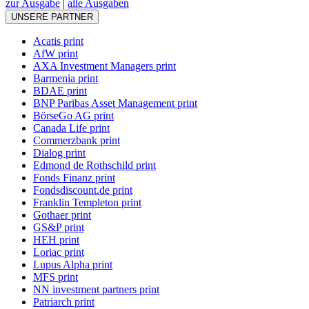
zur Ausgabe
|
alle Ausgaben
UNSERE PARTNER
Acatis print
AfW print
AXA Investment Managers print
Barmenia print
BDAE print
BNP Paribas Asset Management print
BörseGo AG print
Canada Life print
Commerzbank print
Dialog print
Edmond de Rothschild print
Fonds Finanz print
Fondsdiscount.de print
Franklin Templeton print
Gothaer print
GS&P print
HEH print
Loriac print
Lupus Alpha print
MFS print
NN investment partners print
Patriarch print