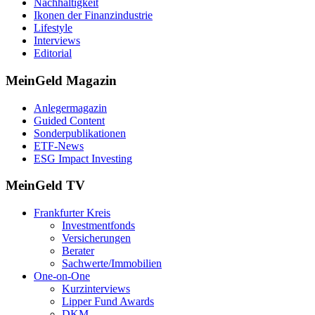
Nachhaltigkeit
Ikonen der Finanzindustrie
Lifestyle
Interviews
Editorial
MeinGeld
Magazin
Anlegermagazin
Guided Content
Sonderpublikationen
ETF-News
ESG Impact Investing
MeinGeld
TV
Frankfurter Kreis
Investmentfonds
Versicherungen
Berater
Sachwerte/Immobilien
One-on-One
Kurzinterviews
Lipper Fund Awards
DKM