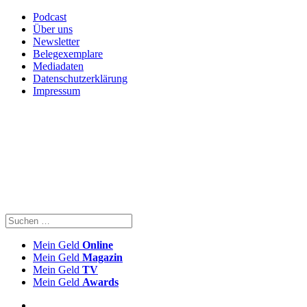
Podcast
Über uns
Newsletter
Belegexemplare
Mediadaten
Datenschutzerklärung
Impressum
Mein Geld
Online
Mein Geld
Magazin
Mein Geld
TV
Mein Geld
Awards