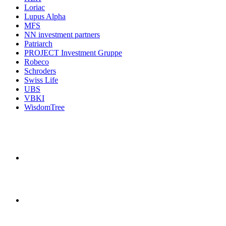
Loriac
Lupus Alpha
MFS
NN investment partners
Patriarch
PROJECT Investment Gruppe
Robeco
Schroders
Swiss Life
UBS
VBKI
WisdomTree