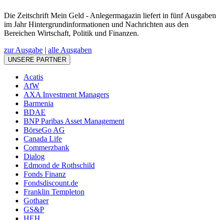
Die Zeitschrift Mein Geld - Anlegermagazin liefert in fünf Ausgaben
im Jahr Hintergrundinformationen und Nachrichten aus den
Bereichen Wirtschaft, Politik und Finanzen.
zur Ausgabe
|
alle Ausgaben
UNSERE PARTNER
Acatis
AfW
AXA Investment Managers
Barmenia
BDAE
BNP Paribas Asset Management
BörseGo AG
Canada Life
Commerzbank
Dialog
Edmond de Rothschild
Fonds Finanz
Fondsdiscount.de
Franklin Templeton
Gothaer
GS&P
HEH