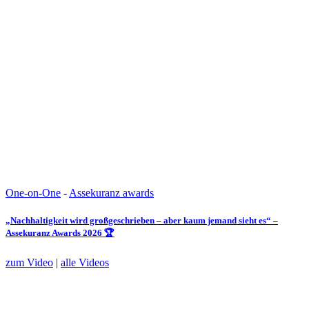
One-on-One
-
Assekuranz awards
„Nachhaltigkeit wird großgeschrieben – aber kaum jemand sieht es“ –
Assekuranz Awards 2026 🏆
zum Video
|
alle Videos