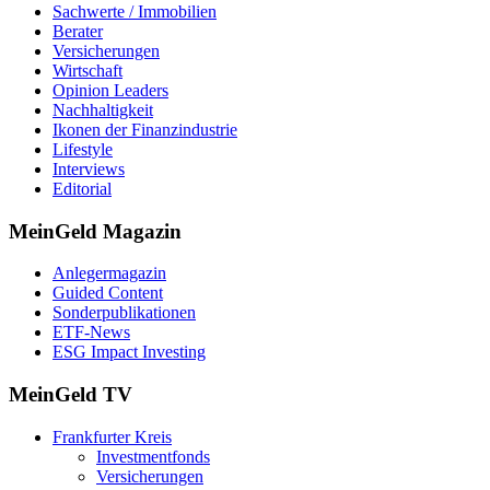
Sachwerte / Immobilien
Berater
Versicherungen
Wirtschaft
Opinion Leaders
Nachhaltigkeit
Ikonen der Finanzindustrie
Lifestyle
Interviews
Editorial
MeinGeld
Magazin
Anlegermagazin
Guided Content
Sonderpublikationen
ETF-News
ESG Impact Investing
MeinGeld
TV
Frankfurter Kreis
Investmentfonds
Versicherungen