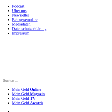
Podcast
Über uns
Newsletter
Belegexemplare
Mediadaten
Datenschutzerklärung
Impressum
Mein Geld
Online
Mein Geld
Magazin
Mein Geld
TV
Mein Geld
Awards