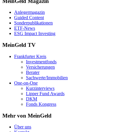
MeinGeld
Magazin
Anlegermagazin
Guided Content
Sonderpublikationen
ETF-News
ESG Impact Investing
MeinGeld
TV
Frankfurter Kreis
Investmentfonds
Versicherungen
Berater
Sachwerte/Immobilien
One-on-One
Kurzinterviews
Lipper Fund Awards
DKM
Fonds Kongress
Mehr von MeinGeld
Über uns