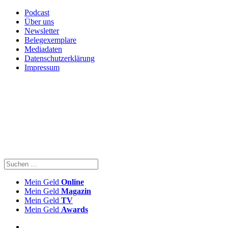
Podcast
Über uns
Newsletter
Belegexemplare
Mediadaten
Datenschutzerklärung
Impressum
Mein Geld
Online
Mein Geld
Magazin
Mein Geld
TV
Mein Geld
Awards