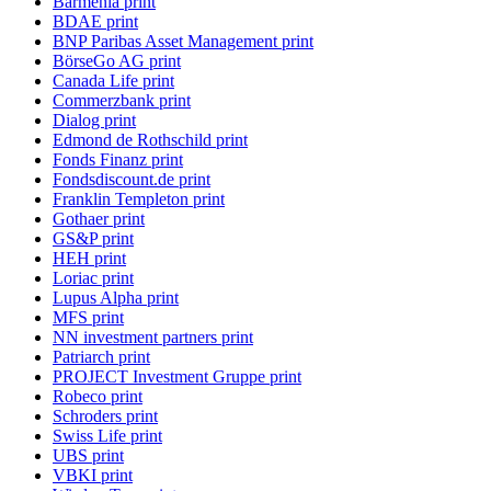
Barmenia print
BDAE print
BNP Paribas Asset Management print
BörseGo AG print
Canada Life print
Commerzbank print
Dialog print
Edmond de Rothschild print
Fonds Finanz print
Fondsdiscount.de print
Franklin Templeton print
Gothaer print
GS&P print
HEH print
Loriac print
Lupus Alpha print
MFS print
NN investment partners print
Patriarch print
PROJECT Investment Gruppe print
Robeco print
Schroders print
Swiss Life print
UBS print
VBKI print