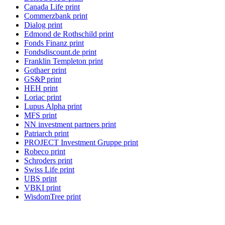
Canada Life print
Commerzbank print
Dialog print
Edmond de Rothschild print
Fonds Finanz print
Fondsdiscount.de print
Franklin Templeton print
Gothaer print
GS&P print
HEH print
Loriac print
Lupus Alpha print
MFS print
NN investment partners print
Patriarch print
PROJECT Investment Gruppe print
Robeco print
Schroders print
Swiss Life print
UBS print
VBKI print
WisdomTree print