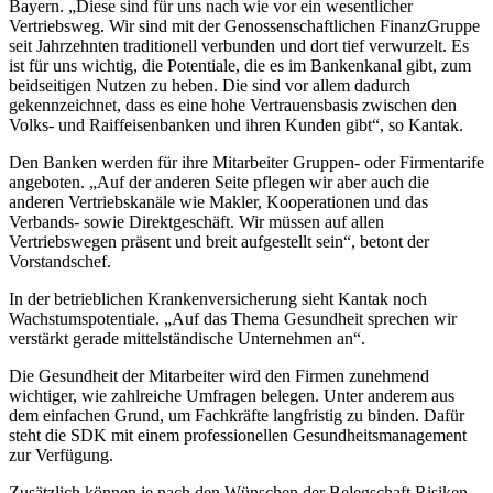
Bayern. „Diese sind für uns nach wie vor ein wesentlicher
Vertriebsweg. Wir sind mit der Genossenschaftlichen FinanzGruppe
seit Jahrzehnten traditionell verbunden und dort tief verwurzelt. Es
ist für uns wichtig, die Potentiale, die es im Bankenkanal gibt, zum
beidseitigen Nutzen zu heben. Die sind vor allem dadurch
gekennzeichnet, dass es eine hohe Vertrauensbasis zwischen den
Volks- und Raiffeisenbanken und ihren Kunden gibt“, so Kantak.
Den Banken werden für ihre Mitarbeiter Gruppen- oder Firmentarife
angeboten. „Auf der anderen Seite pflegen wir aber auch die
anderen Vertriebskanäle wie Makler, Kooperationen und das
Verbands- sowie Direktgeschäft. Wir müssen auf allen
Vertriebswegen präsent und breit aufgestellt sein“, betont der
Vorstandschef.
In der betrieblichen Krankenversicherung sieht Kantak noch
Wachstumspotentiale. „Auf das Thema Gesundheit sprechen wir
verstärkt gerade mittelständische Unternehmen an“.
Die Gesundheit der Mitarbeiter wird den Firmen zunehmend
wichtiger, wie zahlreiche Umfragen belegen. Unter anderem aus
dem einfachen Grund, um Fachkräfte langfristig zu binden. Dafür
steht die SDK mit einem professionellen Gesundheitsmanagement
zur Verfügung.
Zusätzlich können je nach den Wünschen der Belegschaft Risiken