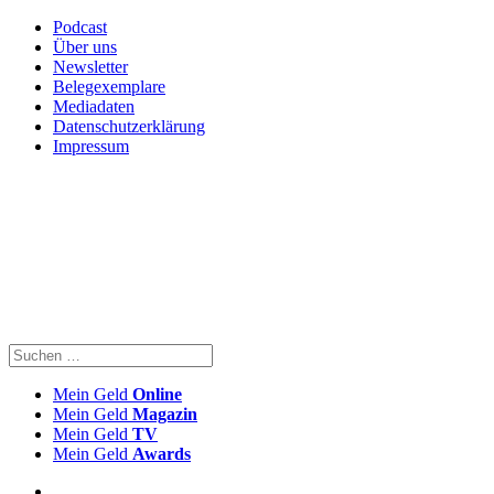
Podcast
Über uns
Newsletter
Belegexemplare
Mediadaten
Datenschutzerklärung
Impressum
Mein Geld
Online
Mein Geld
Magazin
Mein Geld
TV
Mein Geld
Awards