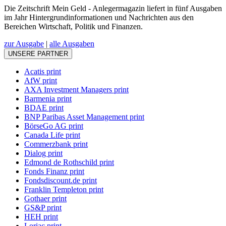
Die Zeitschrift Mein Geld - Anlegermagazin liefert in fünf Ausgaben
im Jahr Hintergrundinformationen und Nachrichten aus den
Bereichen Wirtschaft, Politik und Finanzen.
zur Ausgabe
|
alle Ausgaben
UNSERE PARTNER
Acatis print
AfW print
AXA Investment Managers print
Barmenia print
BDAE print
BNP Paribas Asset Management print
BörseGo AG print
Canada Life print
Commerzbank print
Dialog print
Edmond de Rothschild print
Fonds Finanz print
Fondsdiscount.de print
Franklin Templeton print
Gothaer print
GS&P print
HEH print
Loriac print