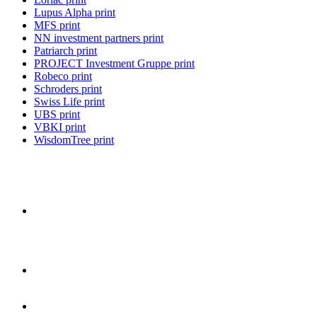
Lupus Alpha print
MFS print
NN investment partners print
Patriarch print
PROJECT Investment Gruppe print
Robeco print
Schroders print
Swiss Life print
UBS print
VBKI print
WisdomTree print