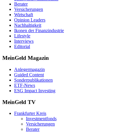
Berater
Versicherungen
Wirtschaft
Opinion Leaders
Nachhaltigkeit
Ikonen der Finanzindustrie
Lifestyle
Interviews
Editorial
MeinGeld
Magazin
Anlegermagazin
Guided Content
Sonderpublikationen
ETF-News
ESG Impact Investing
MeinGeld
TV
Frankfurter Kreis
Investmentfonds
Versicherungen
Berater