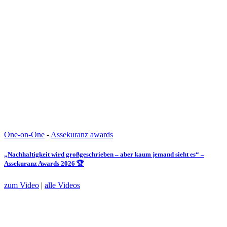
One-on-One
-
Assekuranz awards
„Nachhaltigkeit wird großgeschrieben – aber kaum jemand sieht es“ –
Assekuranz Awards 2026 🏆
zum Video
|
alle Videos