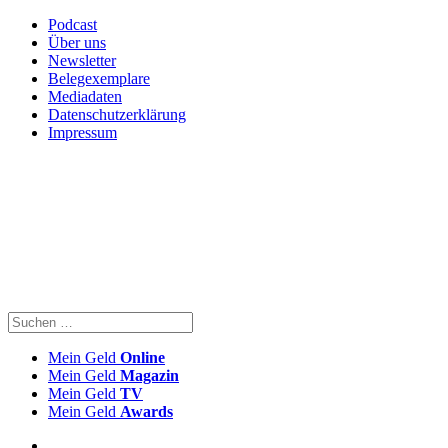
Podcast
Über uns
Newsletter
Belegexemplare
Mediadaten
Datenschutzerklärung
Impressum
Mein Geld
Online
Mein Geld
Magazin
Mein Geld
TV
Mein Geld
Awards