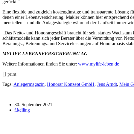
gerückt.“
Eine flexible und zugleich kostengünstige und transparente Lösung fü
denen einer Lebensversicherung. Makler können hier entsprechend de
menstellen – und die Anlagestrategie während der Laufzeit immer wie
„Das Netto- und Honorargeschäft braucht für sein starkes Wachstum 
schäftsmodells kann sich jeder Berater über die Vermittlung von Net
Beratungs-, Betreuungs- und Serviceleistungen auf Honorarbasis stabil
MYLIFE LEBENSVERSICHERUNG AG
Weitere Informationen finden Sie unter:
www.mylife-leben.de
print
Tags:
Anlegermagazin
,
Honorar Konzept GmbH
,
Jens Arndt
,
Mein Ge
30. September 2021
f.kelling