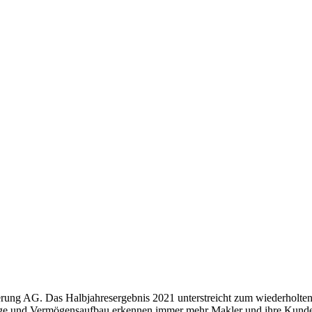
rung AG. Das Halbjahresergebnis 2021 unterstreicht zum wiederholten
orge und Vermögensaufbau erkennen immer mehr Makler und ihre Kunden 