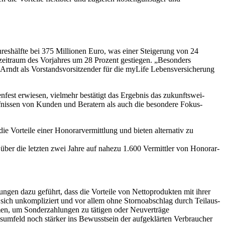
reshälfte bei 375 Millionen Euro, was einer Steigerung von 24
zeitraum des Vorjahres um 28 Prozent gestiegen. „Besonders
s Arndt als Vorstandsvorsitzender für die myLife Lebensversicherung
fest erwiesen, vielmehr bestätigt das Ergebnis das zukunftswei-
rfnissen von Kunden und Beratern als auch die besondere Fokus-
 Vorteile einer Honorarvermittlung und bieten alternativ zu
er die letzten zwei Jahre auf nahezu 1.600 Vermittler von Honorar-
gen dazu geführt, dass die Vorteile von Nettoprodukten mit ihrer
m sich unkompliziert und vor allem ohne Stornoabschlag durch Teilaus-
en, um Sonderzahlungen zu tätigen oder Neuverträge
sumfeld noch stärker ins Bewusstsein der aufgeklärten Verbraucher