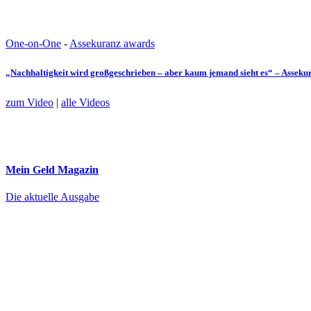
One-on-One
-
Assekuranz awards
„Nachhaltigkeit wird großgeschrieben – aber kaum jemand sieht es“ – Assek
zum Video
|
alle Videos
Mein Geld
Magazin
Die aktuelle Ausgabe