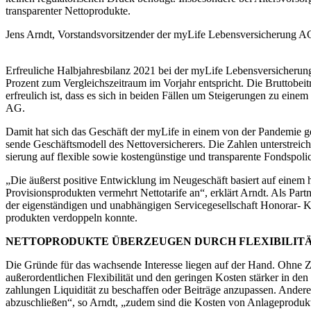
transparenter Nettoprodukte.
Jens Arndt, Vorstandsvorsitzender der myLife Lebensversicherung A
Erfreuliche Halbjahresbilanz 2021 bei der myLife Lebensversicherung
Prozent zum Vergleichszeitraum im Vorjahr entspricht. Die Bruttobe
erfreulich ist, dass es sich in beiden Fällen um Steigerungen zu ein
AG.
Damit hat sich das Geschäft der myLife in einem von der Pandemie ge
sende Geschäftsmodell des Nettoversicherers. Die Zahlen unterstreic
sierung auf flexible sowie kostengünstige und transparente Fondspoli
„Die äußerst positive Entwicklung im Neugeschäft basiert auf einem 
Provisionsprodukten vermehrt Nettotarife an“, erklärt Arndt. Als Part
der eigenständigen und unabhängigen Servicegesellschaft Honorar- K
produkten verdoppeln konnte.
NETTOPRODUKTE ÜBERZEUGEN DURCH FLEXIBILITÄ
Die Gründe für das wachsende Interesse liegen auf der Hand. Ohne Z
außerordentlichen Flexibilität und den geringen Kosten stärker in de
zahlungen Liquidität zu beschaffen oder Beiträge anzupassen. Ande
abzuschließen“, so Arndt, „zudem sind die Kosten von Anlageprodukte