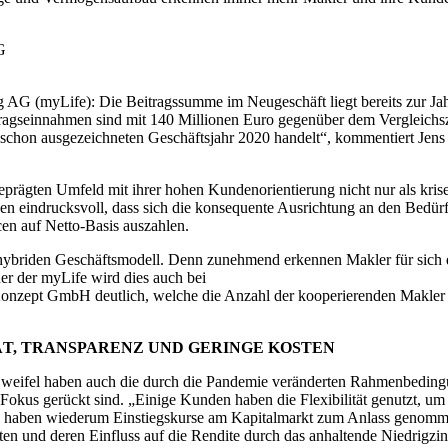
G
 AG (myLife): Die Beitragssumme im Neugeschäft liegt bereits zur Jah
itragseinnahmen sind mit 140 Millionen Euro gegenüber dem Vergleichs
em schon ausgezeichneten Geschäftsjahr 2020 handelt“, kommentiert Jen
prägten Umfeld mit ihrer hohen Kundenorientierung nicht nur als krisen
hen eindrucksvoll, dass sich die konsequente Ausrichtung an den Bedü
cen auf Netto-Basis auszahlen.
hybriden Geschäftsmodell. Denn zunehmend erkennen Makler für sich die
ner der myLife wird dies auch bei
onzept GmbH deutlich, welche die Anzahl der kooperierenden Makler üb
T, TRANSPARENZ UND GERINGE KOSTEN
weifel haben auch die durch die Pandemie veränderten Rahmenbedingun
n Fokus gerückt sind. „Einige Kunden haben die Flexibilität genutzt, u
re haben wiederum Einstiegskurse am Kapitalmarkt zum Anlass genomm
n und deren Einfluss auf die Rendite durch das anhaltende Niedrigzin