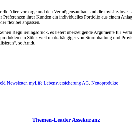
r die Altersvorsorge und den Vermögensaufbau sind die myLife-Invest-P
r Präferenzen ihrer Kunden ein individuelles Portfolio aus einem An
der flexibel anpassen.
keinen Regulierungsdruck, es liefert überzeugende Argumente für Verb
toprodukten ein Stück weit unab- hängiger von Stornohaftung und Provis
isieren“, so Arndt.
ld Newsletter
,
myLife Lebensversicherung AG
,
Nettoprodukte
Themen-Leader Assekuranz