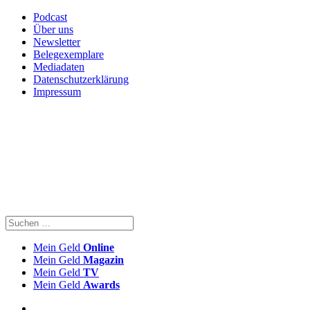
Podcast
Über uns
Newsletter
Belegexemplare
Mediadaten
Datenschutzerklärung
Impressum
Mein Geld
Online
Mein Geld
Magazin
Mein Geld
TV
Mein Geld
Awards