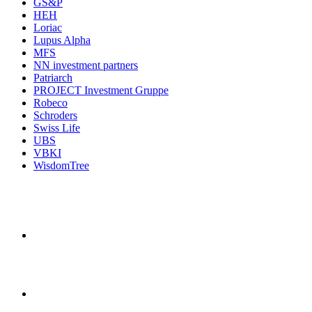
GS&P
HEH
Loriac
Lupus Alpha
MFS
NN investment partners
Patriarch
PROJECT Investment Gruppe
Robeco
Schroders
Swiss Life
UBS
VBKI
WisdomTree