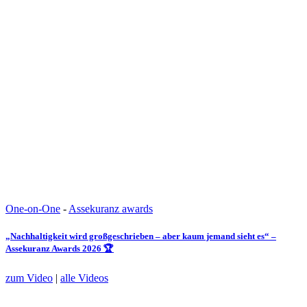
One-on-One
-
Assekuranz awards
„Nachhaltigkeit wird großgeschrieben – aber kaum jemand sieht es“ –
Assekuranz Awards 2026 🏆
zum Video
|
alle Videos