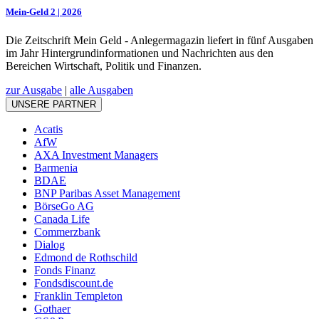
Mein-Geld 2 | 2026
Die Zeitschrift Mein Geld - Anlegermagazin liefert in fünf Ausgaben
im Jahr Hintergrundinformationen und Nachrichten aus den
Bereichen Wirtschaft, Politik und Finanzen.
zur Ausgabe
|
alle Ausgaben
UNSERE PARTNER
Acatis
AfW
AXA Investment Managers
Barmenia
BDAE
BNP Paribas Asset Management
BörseGo AG
Canada Life
Commerzbank
Dialog
Edmond de Rothschild
Fonds Finanz
Fondsdiscount.de
Franklin Templeton
Gothaer