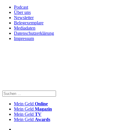
Podcast
Über uns
Newsletter
Belegexemplare
Mediadaten
Datenschutzerklärung
Impressum
Mein Geld
Online
Mein Geld
Magazin
Mein Geld
TV
Mein Geld
Awards