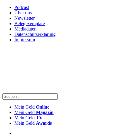
Podcast
Über uns
Newsletter
Belegexemplare
Mediadaten
Datenschutzerklärung
Impressum
Mein Geld
Online
Mein Geld
Magazin
Mein Geld
TV
Mein Geld
Awards