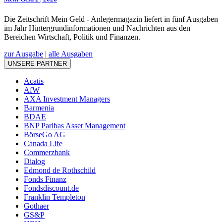
Die Zeitschrift Mein Geld - Anlegermagazin liefert in fünf Ausgaben
im Jahr Hintergrundinformationen und Nachrichten aus den
Bereichen Wirtschaft, Politik und Finanzen.
zur Ausgabe
|
alle Ausgaben
UNSERE PARTNER
Acatis
AfW
AXA Investment Managers
Barmenia
BDAE
BNP Paribas Asset Management
BörseGo AG
Canada Life
Commerzbank
Dialog
Edmond de Rothschild
Fonds Finanz
Fondsdiscount.de
Franklin Templeton
Gothaer
GS&P