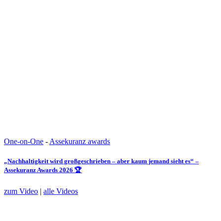
One-on-One
-
Assekuranz awards
„Nachhaltigkeit wird großgeschrieben – aber kaum jemand sieht es“ –
Assekuranz Awards 2026 🏆
zum Video
|
alle Videos