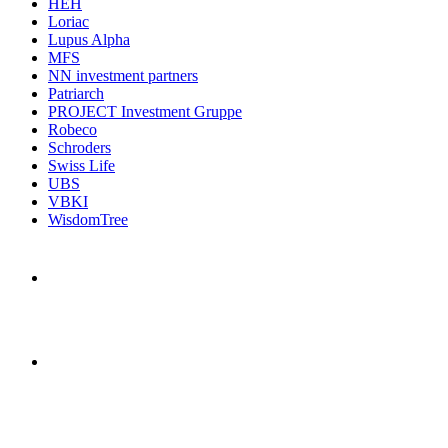
HEH
Loriac
Lupus Alpha
MFS
NN investment partners
Patriarch
PROJECT Investment Gruppe
Robeco
Schroders
Swiss Life
UBS
VBKI
WisdomTree