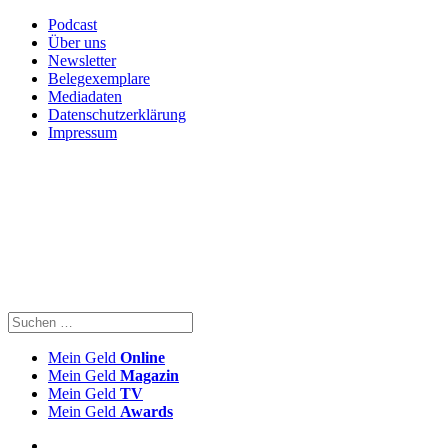
Podcast
Über uns
Newsletter
Belegexemplare
Mediadaten
Datenschutzerklärung
Impressum
Mein Geld
Online
Mein Geld
Magazin
Mein Geld
TV
Mein Geld
Awards