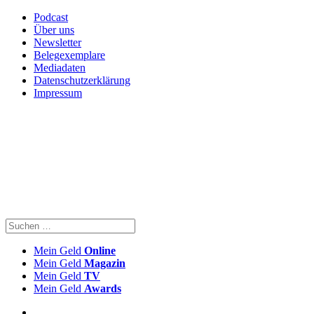
Podcast
Über uns
Newsletter
Belegexemplare
Mediadaten
Datenschutzerklärung
Impressum
Mein Geld
Online
Mein Geld
Magazin
Mein Geld
TV
Mein Geld
Awards