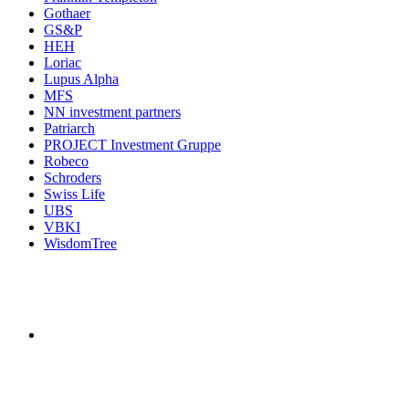
Gothaer
GS&P
HEH
Loriac
Lupus Alpha
MFS
NN investment partners
Patriarch
PROJECT Investment Gruppe
Robeco
Schroders
Swiss Life
UBS
VBKI
WisdomTree