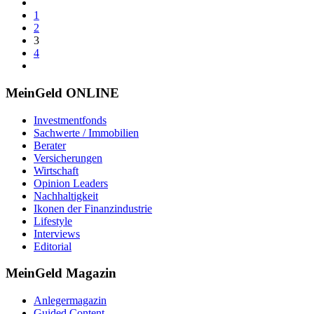
1
2
3
4
MeinGeld
ONLINE
Investmentfonds
Sachwerte / Immobilien
Berater
Versicherungen
Wirtschaft
Opinion Leaders
Nachhaltigkeit
Ikonen der Finanzindustrie
Lifestyle
Interviews
Editorial
MeinGeld
Magazin
Anlegermagazin
Guided Content