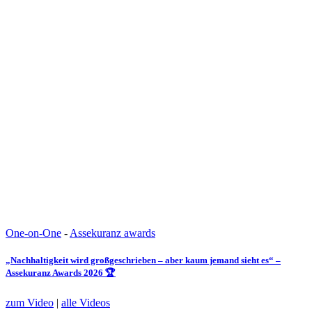
One-on-One
-
Assekuranz awards
„Nachhaltigkeit wird großgeschrieben – aber kaum jemand sieht es“ –
Assekuranz Awards 2026 🏆
zum Video
|
alle Videos