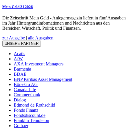
Mein-Geld 2 | 2026
Die Zeitschrift Mein Geld - Anlegermagazin liefert in fünf Ausgaben
im Jahr Hintergrundinformationen und Nachrichten aus den
Bereichen Wirtschaft, Politik und Finanzen.
zur Ausgabe
|
alle Ausgaben
UNSERE PARTNER
Acatis
AfW
AXA Investment Managers
Barmenia
BDAE
BNP Paribas Asset Management
BörseGo AG
Canada Life
Commerzbank
Dialog
Edmond de Rothschild
Fonds Finanz
Fondsdiscount.de
Franklin Templeton
Gothaer