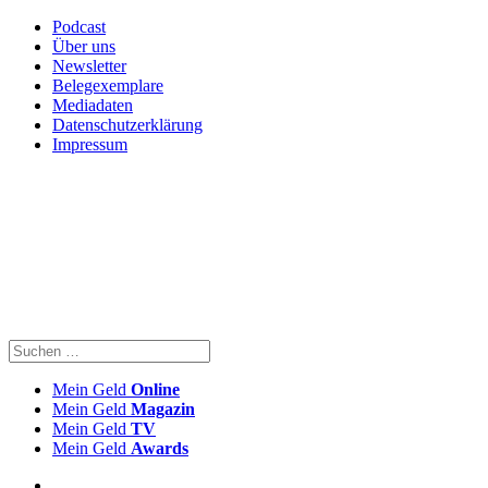
Podcast
Über uns
Newsletter
Belegexemplare
Mediadaten
Datenschutzerklärung
Impressum
Mein Geld
Online
Mein Geld
Magazin
Mein Geld
TV
Mein Geld
Awards