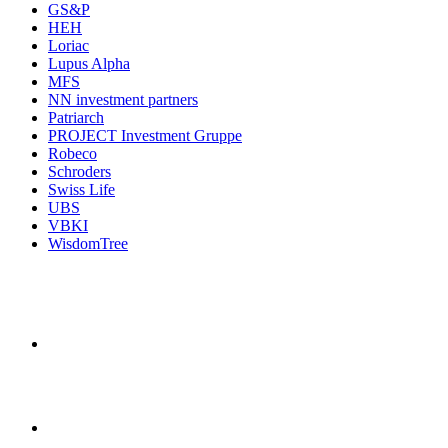
GS&P
HEH
Loriac
Lupus Alpha
MFS
NN investment partners
Patriarch
PROJECT Investment Gruppe
Robeco
Schroders
Swiss Life
UBS
VBKI
WisdomTree