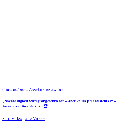
One-on-One
-
Assekuranz awards
„Nachhaltigkeit wird großgeschrieben – aber kaum jemand sieht es“ –
Assekuranz Awards 2026 🏆
zum Video
|
alle Videos