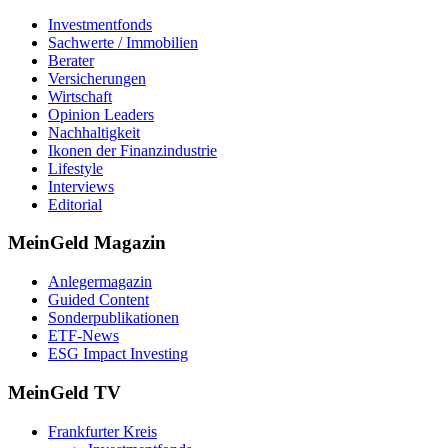
Investmentfonds
Sachwerte / Immobilien
Berater
Versicherungen
Wirtschaft
Opinion Leaders
Nachhaltigkeit
Ikonen der Finanzindustrie
Lifestyle
Interviews
Editorial
MeinGeld
Magazin
Anlegermagazin
Guided Content
Sonderpublikationen
ETF-News
ESG Impact Investing
MeinGeld
TV
Frankfurter Kreis