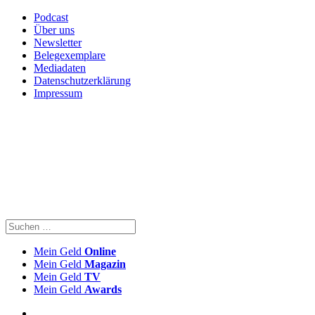
Podcast
Über uns
Newsletter
Belegexemplare
Mediadaten
Datenschutzerklärung
Impressum
Mein Geld
Online
Mein Geld
Magazin
Mein Geld
TV
Mein Geld
Awards