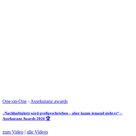
One-on-One
-
Assekuranz awards
„Nachhaltigkeit wird großgeschrieben – aber kaum jemand sieht es“ –
Assekuranz Awards 2026 🏆
zum Video
|
alle Videos