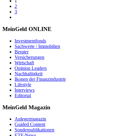
1
2
3
MeinGeld
ONLINE
Investmentfonds
Sachwerte / Immobilien
Berater
Versicherungen
Wirtschaft
Opinion Leaders
Nachhaltigkeit
Ikonen der Finanzindustrie
Lifestyle
Interviews
Editorial
MeinGeld
Magazin
Anlegermagazin
Guided Content
Sonderpublikationen
ETF-News