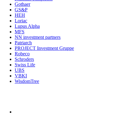
Gothaer
GS&P
HEH
Loriac
Lupus Alpha
MFS
NN investment partners
Patriarch
PROJECT Investment Gruppe
Robeco
Schroders
Swiss Life
UBS
VBKI
WisdomTree