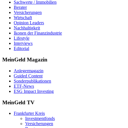
Sachwerte / Immobilien
Berater
Versicherungen
Wirtschaft
Opinion Leaders
Nachhaltigkeit
Ikonen der Finanzindustrie
Lifestyle
Interviews
Editorial
MeinGeld
Magazin
Anlegermagazin
Guided Content
Sonderpublikationen
ETF-News
ESG Impact Investing
MeinGeld
TV
Frankfurter Kreis
Investmentfonds
Versicherungen