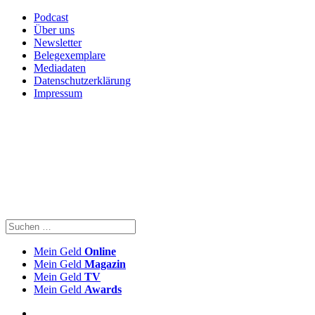
Podcast
Über uns
Newsletter
Belegexemplare
Mediadaten
Datenschutzerklärung
Impressum
Mein Geld
Online
Mein Geld
Magazin
Mein Geld
TV
Mein Geld
Awards