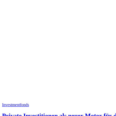
Investmentfonds
Private Investitionen als neuer Motor für 