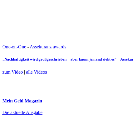
One-on-One
-
Assekuranz awards
„Nachhaltigkeit wird großgeschrieben – aber kaum jemand sieht es“ – Assek
zum Video
|
alle Videos
Mein Geld
Magazin
Die aktuelle Ausgabe