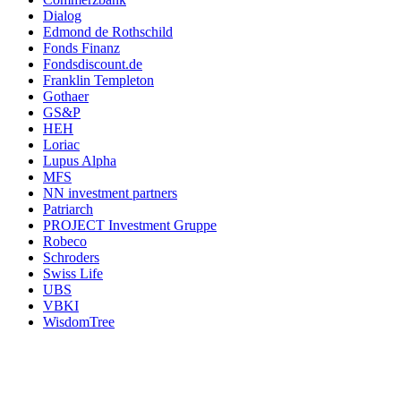
Dialog
Edmond de Rothschild
Fonds Finanz
Fondsdiscount.de
Franklin Templeton
Gothaer
GS&P
HEH
Loriac
Lupus Alpha
MFS
NN investment partners
Patriarch
PROJECT Investment Gruppe
Robeco
Schroders
Swiss Life
UBS
VBKI
WisdomTree