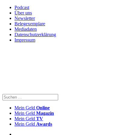
Podcast
Über uns
Newsletter
Belegexemplare
Mediadaten
Datenschutzerklärung
Impressum
Mein Geld
Online
Mein Geld
Magazin
Mein Geld
TV
Mein Geld
Awards