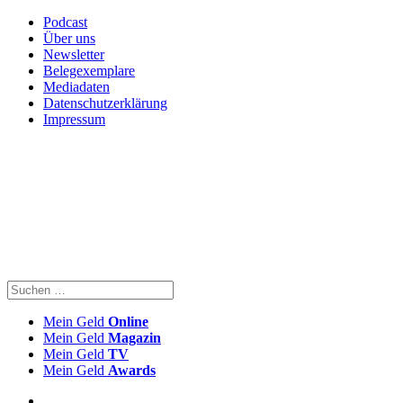
Podcast
Über uns
Newsletter
Belegexemplare
Mediadaten
Datenschutzerklärung
Impressum
Mein Geld
Online
Mein Geld
Magazin
Mein Geld
TV
Mein Geld
Awards