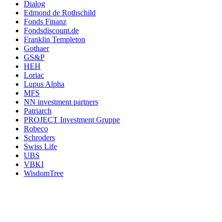
Dialog
Edmond de Rothschild
Fonds Finanz
Fondsdiscount.de
Franklin Templeton
Gothaer
GS&P
HEH
Loriac
Lupus Alpha
MFS
NN investment partners
Patriarch
PROJECT Investment Gruppe
Robeco
Schroders
Swiss Life
UBS
VBKI
WisdomTree