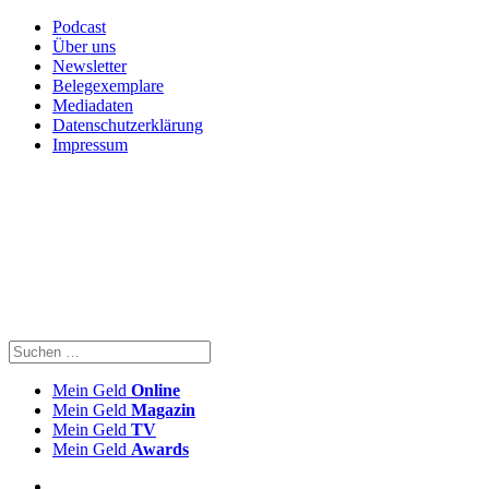
Podcast
Über uns
Newsletter
Belegexemplare
Mediadaten
Datenschutzerklärung
Impressum
Mein Geld
Online
Mein Geld
Magazin
Mein Geld
TV
Mein Geld
Awards