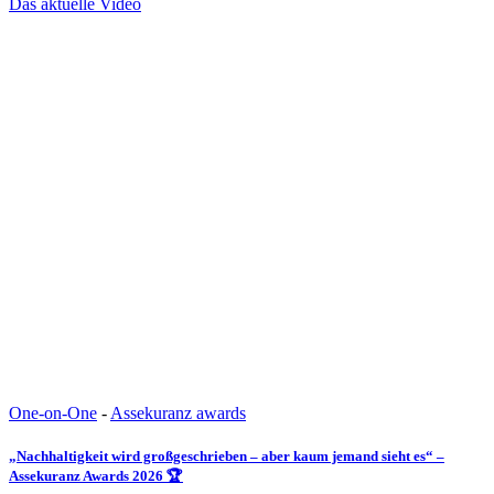
Das aktuelle Video
One-on-One
-
Assekuranz awards
„Nachhaltigkeit wird großgeschrieben – aber kaum jemand sieht es“ –
Assekuranz Awards 2026 🏆