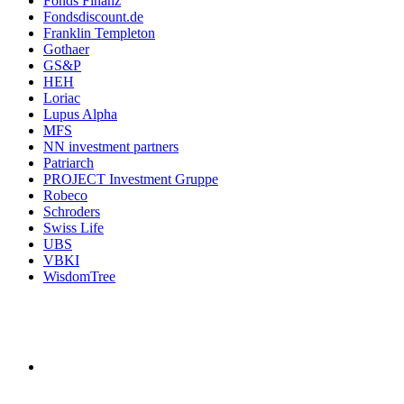
Fonds Finanz
Fondsdiscount.de
Franklin Templeton
Gothaer
GS&P
HEH
Loriac
Lupus Alpha
MFS
NN investment partners
Patriarch
PROJECT Investment Gruppe
Robeco
Schroders
Swiss Life
UBS
VBKI
WisdomTree